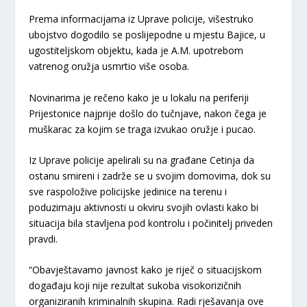
Prema informacijama iz Uprave policije, višestruko
ubojstvo dogodilo se poslijepodne u mjestu Bajice, u
ugostiteljskom objektu, kada je A.M. upotrebom
vatrenog oružja usmrtio više osoba.
Novinarima je rečeno kako je u lokalu na periferiji
Prijestonice najprije došlo do tučnjave, nakon čega je
muškarac za kojim se traga izvukao oružje i pucao.
Iz Uprave policije apelirali su na građane Cetinja da
ostanu smireni i zadrže se u svojim domovima, dok su
sve raspoložive policijske jedinice na terenu i
poduzimaju aktivnosti u okviru svojih ovlasti kako bi
situacija bila stavljena pod kontrolu i počinitelj priveden
pravdi.
“Obavještavamo javnost kako je riječ o situacijskom
događaju koji nije rezultat sukoba visokorizičnih
organiziranih kriminalnih skupina. Radi rješavanja ove