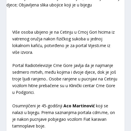
Više osoba ubijeno je na Cetinju u Crnoj Gori hicima iz
vatrenog oružja nakon fizičkog sukoba u jednoj
lokalnom kafiću, potvrđeno je za portal Vijesti.me iz
više izvora.
Portal Radiotelevizije Crne Gore javlja da je najmanje
sedmero mrtvih, među kojima i dvoje djece, dok je još
troje ljudi ranjeno.. Osobe ranjene u pucnjavi na Cetinju
vozilom hitne prebačene su u Klinički centar Crne Gore
u Podgorici.
Osumnjičeni je 45-godišnji
Aco Martinović
koji se
nalazi u bijegu. Prema saznanjima portala cdm.me, on
je nakon pucnjave pobjegao vozilom Fiat karavan
tamnoplave boje.