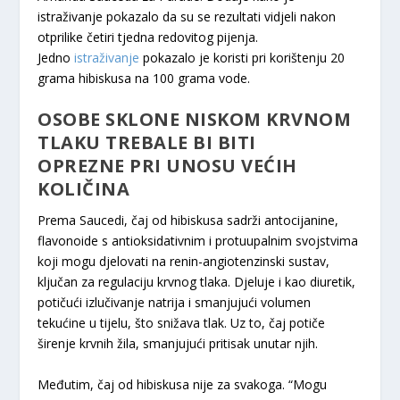
istraživanje pokazalo da su se rezultati vidjeli nakon
otprilike četiri tjedna redovitog pijenja.
Jedno
istraživanje
pokazalo je koristi pri korištenju 20
grama hibiskusa na 100 grama vode.
OSOBE SKLONE NISKOM KRVNOM
TLAKU TREBALE BI BITI
OPREZNE PRI UNOSU VEĆIH
KOLIČINA
Prema Saucedi, čaj od hibiskusa sadrži antocijanine,
flavonoide s antioksidativnim i protuupalnim svojstvima
koji mogu djelovati na renin-angiotenzinski sustav,
ključan za regulaciju krvnog tlaka. Djeluje i kao diuretik,
potičući izlučivanje natrija i smanjujući volumen
tekućine u tijelu, što snižava tlak. Uz to, čaj potiče
širenje krvnih žila, smanjujući pritisak unutar njih.
Međutim, čaj od hibiskusa nije za svakoga. “Mogu