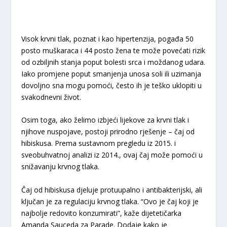
Visok krvni tlak, poznat i kao hipertenzija, pogađa 50
posto muškaraca i 44 posto žena te može povećati rizik
od ozbiljnih stanja poput bolesti srca i moždanog udara.
Iako promjene poput smanjenja unosa soli ili uzimanja
dovoljno sna mogu pomoći, često ih je teško uklopiti u
svakodnevni život.
Osim toga, ako želimo izbjeći lijekove za krvni tlak i
njihove nuspojave, postoji prirodno rješenje – čaj od
hibiskusa. Prema sustavnom pregledu iz 2015. i
sveobuhvatnoj analizi iz 2014., ovaj čaj može pomoći u
snižavanju krvnog tlaka.
Čaj od hibiskusa djeluje protuupalno i antibakterijski, ali
ključan je za regulaciju krvnog tlaka. “Ovo je čaj koji je
najbolje redovito konzumirati”, kaže dijetetičarka
Amanda Sauceda za Parade. Dodaje kako je