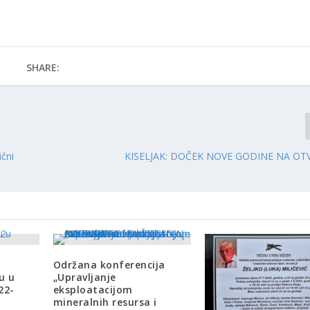
SHARE:
ični
KISELJAK: DOČEK NOVE GODINE NA O
Održana konferencija
u u
„Upravljanje
22-
eksploatacijom
mineralnih resursa i