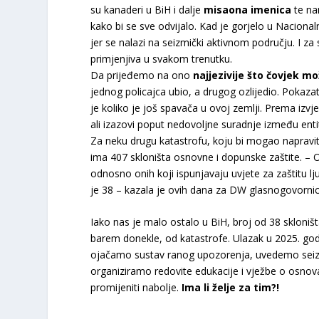
su kanaderi u BiH i dalje
misaona imenica
te na
kako bi se sve odvijalo. Kad je gorjelo u Nacional
jer se nalazi na seizmički aktivnom području. I za
primjenjiva u svakom trenutku.
Da prijeđemo na ono
najjezivije što čovjek mož
jednog policajca ubio, a drugog ozlijedio. Pokazat
je koliko je još spavača u ovoj zemlji. Prema izv
ali izazovi poput nedovoljne suradnje između entite
Za neku drugu katastrofu, koju bi mogao napravit
ima 407 skloništa osnovne i dopunske zaštite. – O
odnosno onih koji ispunjavaju uvjete za zaštitu lj
je 38 – kazala je ovih dana za DW glasnogovornica
Iako nas je malo ostalo u BiH, broj od 38 skloniš
barem donekle, od katastrofe. Ulazak u 2025. g
ojačamo sustav ranog upozorenja, uvedemo seizm
organiziramo redovite edukacije i vježbe o osno
promijeniti nabolje.
Ima li želje za tim?!