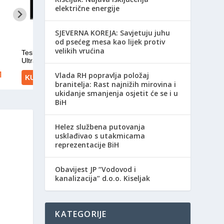
električne energije
SJEVERNA KOREJA: Savjetuju juhu
od psećeg mesa kao lijek protiv
velikih vrućina
Vlada RH popravlja položaj
branitelja: Rast najnižih mirovina i
ukidanje smanjenja osjetit će se i u
BiH
Helez službena putovanja
usklađivao s utakmicama
reprezentacije BiH
Obavijest JP “Vodovod i
kanalizacija” d.o.o. Kiseljak
KATEGORIJE