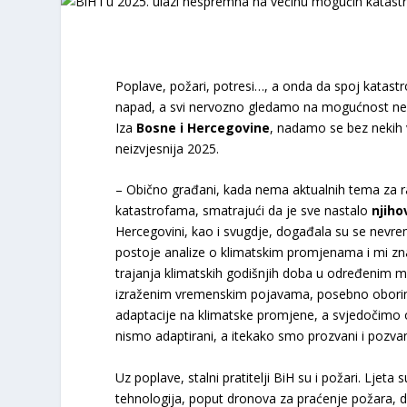
Poplave, požari, potresi…, a onda da spoj katastrofa
napad, a svi nervozno gledamo na mogućnost neč
Iza
Bosne i Hercegovine
, nadamo se bez nekih
neizvjesnija 2025.
– Obično građani, kada nema aktualnih tema za 
katastrofama, smatrajući da je sve nastalo
njih
Hercegovini, kao i svugdje, događala su se nevre
postoje analize o klimatskim promjenama i mi z
trajanja klimatskih godišnjih doba u određenim 
izraženim vremenskim pojavama, posebno oborins
adaptacije na klimatske promjene, a svjedočimo 
nismo adaptirani, a itekako smo prozvani i pozvan
Uz poplave, stalni pratitelji BiH su i požari. Ljet
tehnologija, poput dronova za praćenje požara, d