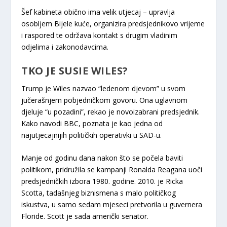
Šef kabineta obično ima velik utjecaj – upravlja
osobljem Bijele kuće, organizira predsjednikovo vrijeme
i raspored te održava kontakt s drugim vladinim
odjelima i zakonodavcima.
TKO JE SUSIE WILES?
Trump je Wiles nazvao “ledenom djevom” u svom
jučerašnjem pobjedničkom govoru. Ona uglavnom
djeluje “u pozadini”, rekao je novoizabrani predsjednik.
Kako navodi BBC, poznata je kao jedna od
najutjecajnijih političkih operativki u SAD-u.
Manje od godinu dana nakon što se počela baviti
politikom, pridružila se kampanji Ronalda Reagana uoči
predsjedničkih izbora 1980. godine. 2010. je Ricka
Scotta, tadašnjeg biznismena s malo političkog
iskustva, u samo sedam mjeseci pretvorila u guvernera
Floride. Scott je sada američki senator.