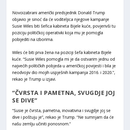
Novoizabrani američki predsjednik Donald Trump
objavio je sinoć da će voditeljica njegove kampanje
Susie Wiles biti šefica kabineta Bijele kuće, povjerivši tu
poziciju političkoj operativki koja mu je pomogla
pobijediti na izborima.
Wiles će biti prva žena na poziciji šefa kabineta Bijele
kuće. “Susie Wiles pomogla mi je da ostvarim jednu od
najvećih političkih pobjeda u američkoj povijesti i bila je
neodvojiv dio mojih uspješnih kampanja 2016. i 2020.”,
rekao je Trump u izjavi.
“ČVRSTA I PAMETNA, SVUGDJE JOJ
SE DIVE”
“Susie je čvrsta, pametna, inovativna i svugdje joj se
dive i poštuju je”, rekao je Trump. “Ne sumnjam da će
našu zemlju učiniti ponosnom.”