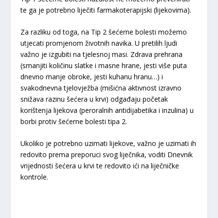
te ga je potrebno liječiti farmakoterapijski (lijekovima).
Za razliku od toga, na Tip 2 šećerne bolesti možemo
utjecati promjenom životnih navika. U pretilih ljudi
važno je izgubiti na tjelesnoj masi. Zdrava prehrana
(smanjiti količinu slatke i masne hrane, jesti više puta
dnevno manje obroke, jesti kuhanu hranu…) i
svakodnevna tjelovježba (mišićna aktivnost izravno
snižava razinu šećera u krvi) odgađaju početak
korištenja lijekova (peroralnih antidijabetika i inzulina) u
borbi protiv šećerne bolesti tipa 2.
Ukoliko je potrebno uzimati lijekove, važno je uzimati ih
redovito prema preporuci svog liječnika, voditi Dnevnik
vrijednosti šećera u krvi te redovito ići na liječničke
kontrole.