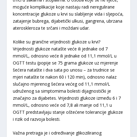
moguće komplikacije koje nastaju radi neregulirane
koncentracije glukoze u krvi su slabljenje vida i sljepoća,
zatajenje bubrega, dijabetički ulkusi, gangrena, ubrzana
ateroskleroza te srčani i moždani udar.
Kolike su granične vrijednosti glukoze u krvi?
Vrijednosti glukoze natašte veće ili jednake od 7
mmol/L, odnosno veće ili jednake od 11,1 mmol/L u
OGTT testu (popije se 75 grama glukoze uz mjerenje
šećera natašte i dva sata po unosu – za trudnice se
mjeri natašte te nakon 60 i 120 min), odnosno nalaz
slučajno mjerenog šećera većeg od 11,1 mmol/L
udruženog sa simptomima bolesti dijagnostički je
značajno za dijabetes. Vrijednosti glukoze između 6 i 7
mmol/L, odnosno veće od 7,8 ali manje od 11,1 u
OGTT predstavljaju stanje oštećene tolerancije glukoze
i rizik od razvoja bolesti.
Važna pretraga je i određivanje glikoziliranog