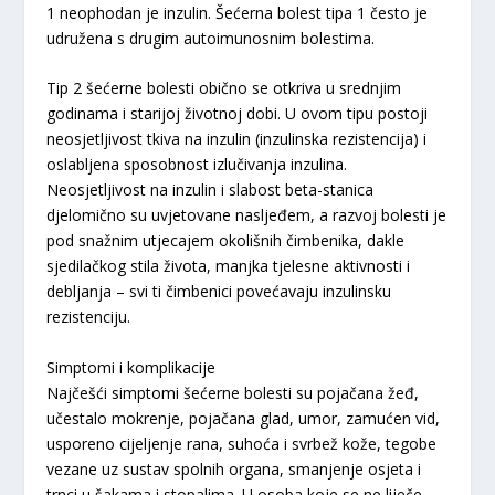
1 neophodan je inzulin. Šećerna bolest tipa 1 često je
udružena s drugim autoimunosnim bolestima.
Tip 2 šećerne bolesti obično se otkriva u srednjim
godinama i starijoj životnoj dobi. U ovom tipu postoji
neosjetljivost tkiva na inzulin (inzulinska rezistencija) i
oslabljena sposobnost izlučivanja inzulina.
Neosjetljivost na inzulin i slabost beta-stanica
djelomično su uvjetovane nasljeđem, a razvoj bolesti je
pod snažnim utjecajem okolišnih čimbenika, dakle
sjedilačkog stila života, manjka tjelesne aktivnosti i
debljanja – svi ti čimbenici povećavaju inzulinsku
rezistenciju.
Simptomi i komplikacije
Najčešći simptomi šećerne bolesti su pojačana žeđ,
učestalo mokrenje, pojačana glad, umor, zamućen vid,
usporeno cijeljenje rana, suhoća i svrbež kože, tegobe
vezane uz sustav spolnih organa, smanjenje osjeta i
trnci u šakama i stopalima. U osoba koje se ne liječe,