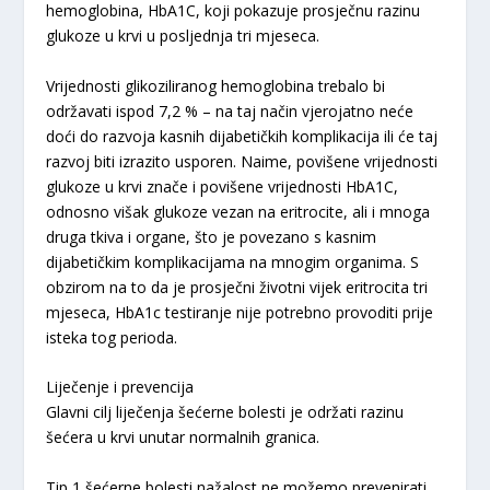
hemoglobina, HbA1C, koji pokazuje prosječnu razinu
glukoze u krvi u posljednja tri mjeseca.
Vrijednosti glikoziliranog hemoglobina trebalo bi
održavati ispod 7,2 % – na taj način vjerojatno neće
doći do razvoja kasnih dijabetičkih komplikacija ili će taj
razvoj biti izrazito usporen. Naime, povišene vrijednosti
glukoze u krvi znače i povišene vrijednosti HbA1C,
odnosno višak glukoze vezan na eritrocite, ali i mnoga
druga tkiva i organe, što je povezano s kasnim
dijabetičkim komplikacijama na mnogim organima. S
obzirom na to da je prosječni životni vijek eritrocita tri
mjeseca, HbA1c testiranje nije potrebno provoditi prije
isteka tog perioda.
Liječenje i prevencija
Glavni cilj liječenja šećerne bolesti je održati razinu
šećera u krvi unutar normalnih granica.
Tip 1 šećerne bolesti nažalost ne možemo prevenirati