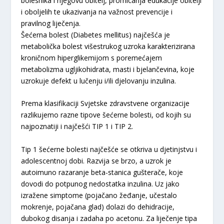
bolesnika i njegovu obitelj, promicanja edukacije obitelji
i oboljelih te ukazivanja na važnost prevencije i
pravilnog liječenja.
Šećerna bolest (Diabetes mellitus) najčešća je
metabolička bolest višestrukog uzroka karakterizirana
kroničnom hiperglikemijom s poremećajem
metabolizma ugljikohidrata, masti i bjelančevina, koje
uzrokuje defekt u lučenju i/ili djelovanju inzulina.
Prema klasifikaciji Svjetske zdravstvene organizacije
razlikujemo razne tipove šećerne bolesti, od kojih su
najpoznatiji i najčešći TIP 1 i TIP 2.
Tip 1 šećerne bolesti najčešće se otkriva u djetinjstvu i
adolescentnoj dobi. Razvija se brzo, a uzrok je
autoimuno razaranje beta-stanica gušterače, koje
dovodi do potpunog nedostatka inzulina. Uz jako
izražene simptome (pojačano žeđanje, učestalo
mokrenje, pojačana glad) dolazi do dehidracije,
dubokog disanja i zadaha po acetonu. Za liječenje tipa