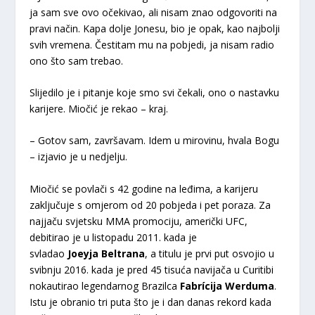
ja sam sve ovo očekivao, ali nisam znao odgovoriti na
pravi način. Kapa dolje Jonesu, bio je opak, kao najbolji
svih vremena. Čestitam mu na pobjedi, ja nisam radio
ono što sam trebao.
Slijedilo je i pitanje koje smo svi čekali, ono o nastavku
karijere. Miočić je rekao – kraj.
– Gotov sam, završavam. Idem u mirovinu, hvala Bogu
– izjavio je u nedjelju.
Miočić se povlači s 42 godine na leđima, a karijeru
zaključuje s omjerom od 20 pobjeda i pet poraza. Za
najjaču svjetsku MMA promociju, američki UFC,
debitirao je u listopadu 2011. kada je
svladao
Joeyja
Beltrana
, a titulu je prvi put osvojio u
svibnju 2016. kada je pred 45 tisuća navijača u Curitibi
nokautirao legendarnog Brazilca
Fabrícija Werduma
.
Istu je obranio tri puta što je i dan danas rekord kada