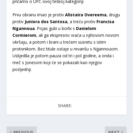
pričamo o UFC-ovoj teškoj kategoriji.
Prvu obranu imao je protiv
Alistaira Overeema
, drugu
protiv
Juniora dos Santosa
, a treću protiv
Francisa
Ngannoua
. Pojas gubi u borbi s
Danielom
Cormierom
,
ali ga ekspresno vraća u njihovom novom
okršaju, a potom i brani u trećem susretu s istim
protivnikom. Bez titule ostaje u revanšu s Ngannouom.
Uslijedila je potom pauza od tri i pol godine, a onda i
meč s Jonesom koji će se pokazati kao njegov
posljednji.
SHARE:
PREVIOUS
NEXT