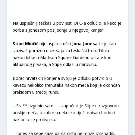
Najuspješniji teškaš u povijesti UFC-a odlučio je kako je
borba s Jonesom posljednja u njegovoj karijeri
Stipe Miočić
nije uspio srušiti
Jona Jonesa
te je kao
izazivač poražen u okršaju za teškaški tron. Titula
nakon bitke u Madison Square Gardenu ostaje kod
aktualnog prvaka, a Stipe odlazi u mirovinu.
Borac hrvatskih korijena svoju je odluku potvrdio u
kavezu nekoliko trenutaka nakon meča koji je okončan
prekidom u trećoj rundi.
– Sra**, izgubio sam… – započeo je Stipe u razgovoru
poslije meča, a zatim u nekoliko riječi opisao borbu i
naklonio se protivniku.
– Jones za sebe kaže da ga ništa ne može iznenaditi, i