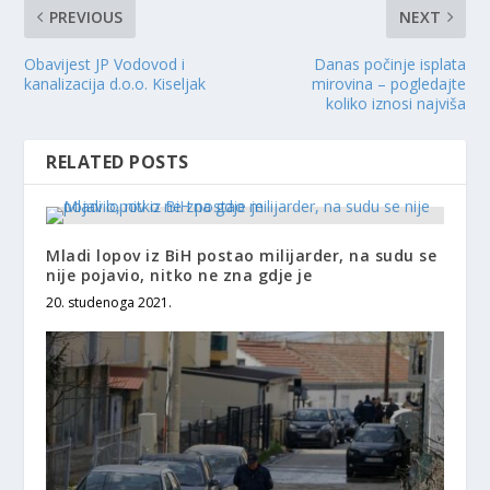
PREVIOUS
NEXT
Obavijest JP Vodovod i
Danas počinje isplata
kanalizacija d.o.o. Kiseljak
mirovina – pogledajte
koliko iznosi najviša
RELATED POSTS
Mladi lopov iz BiH postao milijarder, na sudu se
nije pojavio, nitko ne zna gdje je
20. studenoga 2021.