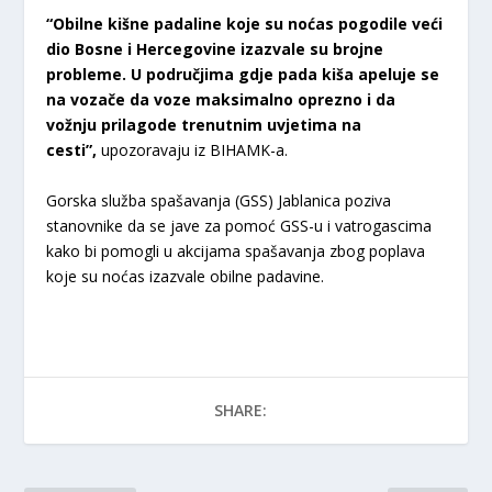
“Obilne kišne padaline koje su noćas pogodile veći
dio Bosne i Hercegovine izazvale su brojne
probleme. U područjima gdje pada kiša apeluje se
na vozače da voze maksimalno oprezno i da
vožnju prilagode trenutnim uvjetima na
cesti”,
upozoravaju iz BIHAMK-a.
Gorska služba spašavanja (GSS) Jablanica poziva
stanovnike da se jave za pomoć GSS-u i vatrogascima
kako bi pomogli u akcijama spašavanja zbog poplava
koje su noćas izazvale obilne padavine.
SHARE: