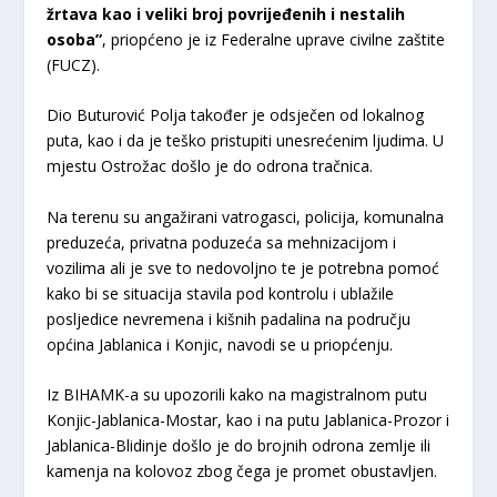
žrtava kao i veliki broj povrijeđenih i nestalih
osoba”
, priopćeno je iz Federalne uprave civilne zaštite
(FUCZ).
Dio Buturović Polja također je odsječen od lokalnog
puta, kao i da je teško pristupiti unesrećenim ljudima. U
mjestu Ostrožac došlo je do odrona tračnica.
Na terenu su angažirani vatrogasci, policija, komunalna
preduzeća, privatna poduzeća sa mehnizacijom i
vozilima ali je sve to nedovoljno te je potrebna pomoć
kako bi se situacija stavila pod kontrolu i ublažile
posljedice nevremena i kišnih padalina na području
općina Jablanica i Konjic, navodi se u priopćenju.
Iz BIHAMK-a su upozorili kako na magistralnom putu
Konjic-Jablanica-Mostar, kao i na putu Jablanica-Prozor i
Jablanica-Blidinje došlo je do brojnih odrona zemlje ili
kamenja na kolovoz zbog čega je promet obustavljen.