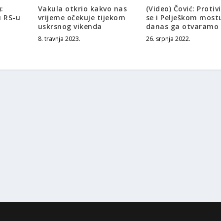
:
Vakula otkrio kakvo nas
(Video) Čović: Protivi
u RS-u
vrijeme očekuje tijekom
se i Pelješkom most
uskrsnog vikenda
danas ga otvaramo
8. travnja 2023.
26. srpnja 2022.