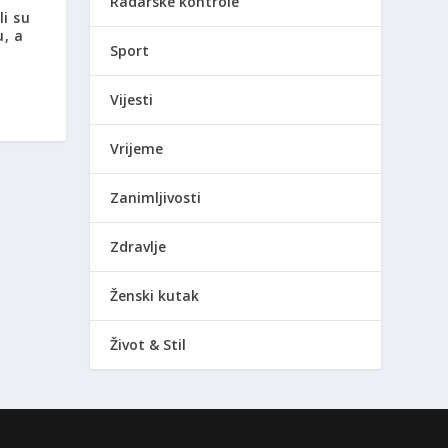
Radarske kontrole
li su
u, a
Sport
Vijesti
Vrijeme
Zanimljivosti
Zdravlje
Ženski kutak
Život & Stil