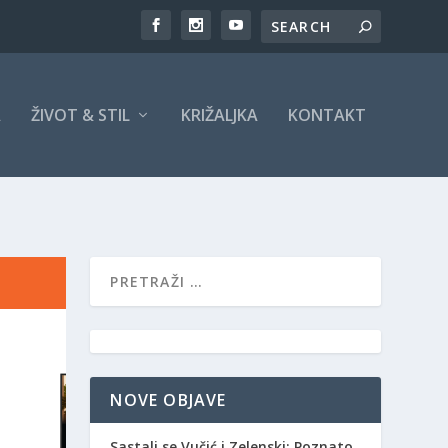
A
ŽIVOT & STIL
KRIŽALJKA
KONTAKT
NOVE OBJAVE
Sastali se Vučić i Zelenski: Poznato