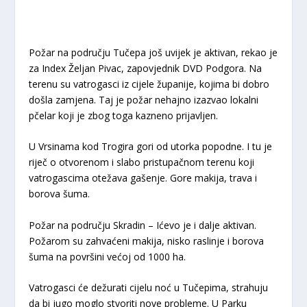
Požar na području Tučepa još uvijek je aktivan, rekao je
za Index Željan Pivac, zapovjednik DVD Podgora. Na
terenu su vatrogasci iz cijele županije, kojima bi dobro
došla zamjena. Taj je požar nehajno izazvao lokalni
pčelar koji je zbog toga kazneno prijavljen.
U Vrsinama kod Trogira gori od utorka popodne. I tu je
riječ o otvorenom i slabo pristupačnom terenu koji
vatrogascima otežava gašenje. Gore makija, trava i
borova šuma.
Požar na području Skradin – Ićevo je i dalje aktivan.
Požarom su zahvaćeni makija, nisko raslinje i borova
šuma na površini većoj od 1000 ha.
Vatrogasci će dežurati cijelu noć u Tučepima, strahuju
da bi jugo moglo stvoriti nove probleme. U Parku