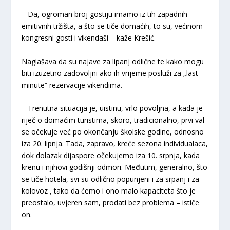
– Da, ogroman broj gostiju imamo iz tih zapadnih
emitivnih tržišta, a što se tiče domaćih, to su, većinom
kongresni gosti i vikendaši – kaže Krešić.
Naglašava da su najave za lipanj odlične te kako mogu
biti izuzetno zadovoljni ako ih vrijeme posluži za „last
minute“ rezervacije vikendima.
– Trenutna situacija je, uistinu, vrlo povoljna, a kada je
riječ o domaćim turistima, skoro, tradicionalno, prvi val
se očekuje već po okončanju školske godine, odnosno
iza 20. lipnja. Tada, zapravo, kreće sezona individualaca,
dok dolazak dijaspore očekujemo iza 10. srpnja, kada
krenu i njihovi godišnji odmori. Međutim, generalno, što
se tiče hotela, svi su odlično popunjeni i za srpanj i za
kolovoz , tako da ćemo i ono malo kapaciteta što je
preostalo, uvjeren sam, prodati bez problema – ističe
on.