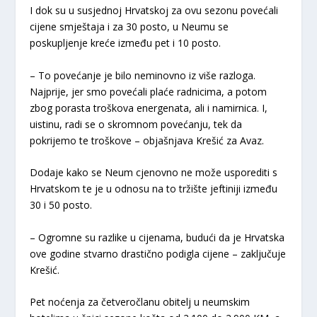
I dok su u susjednoj Hrvatskoj za ovu sezonu povećali
cijene smještaja i za 30 posto, u Neumu se
poskupljenje kreće između pet i 10 posto.
– To povećanje je bilo neminovno iz više razloga.
Najprije, jer smo povećali plaće radnicima, a potom
zbog porasta troškova energenata, ali i namirnica. I,
uistinu, radi se o skromnom povećanju, tek da
pokrijemo te troškove – objašnjava Krešić za Avaz.
Dodaje kako se Neum cjenovno ne može usporediti s
Hrvatskom te je u odnosu na to tržište jeftiniji između
30 i 50 posto.
– Ogromne su razlike u cijenama, budući da je Hrvatska
ove godine stvarno drastično podigla cijene – zaključuje
Krešić.
Pet noćenja za četveročlanu obitelj u neumskim