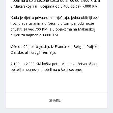
hotelima u špici sezone košta od 2.100 do 2.900 KM, a
u Makarskoj ili u Tučepima od 3.400 do čak 7.000 KM.
Kada je riječ o privatnom smještaju, jedna obitelji pet
noći u apartmanima u Neumu u tom periodu može
priuštiti za već 700 KM, a u objektima na Makarskoj
rivijeri za najmanje 1.600 KM.
Više od 90 posto gostiju iz Francuske, Belgije, Poljske,
Danske, ali i drugih zemalja.
2.100 do 2.900 KM košta pet noćenja za četveročlanu
obitelj u neumskim hotelima u špici sezone.
SHARE: