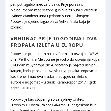
peti put izgubio meč za prvaka. Prije poraza s
Melbourneom meč sezone gubio je tri puta s Western
Sydney Wanderersima i jednom s Perth Gloryjem.
Popovic je ujedno izgubio sva Velika finala koja je
izborio.
VRHUNAC PRIJE 10 GODINA I DVA
PROPALA IZLETA U EUROPU
Popovic je po jednom naslov Premiera osvojio s WSW-
om i Perthom, a Melbourne je vodio do osvajanja kupa.
S klubom iz Sydneyja 2014. ostvario je najveći uspjeh u
karijeri, kada je osvojio Azijsku Ligu prvaka. Popovic je
kao trener imao dva kratka i neuspješna izleta u
europski nogomet – u turski Karabukspor 2017. i grčki
Xanthi 2020./21.
Popovic je kao stoper igrao za Sydney United,
Hiroshimu, Crystal Palace i Al-Arabi. U engleskom klubu
bio je kapetan u Premier Leagueu. Za reprezentaciju