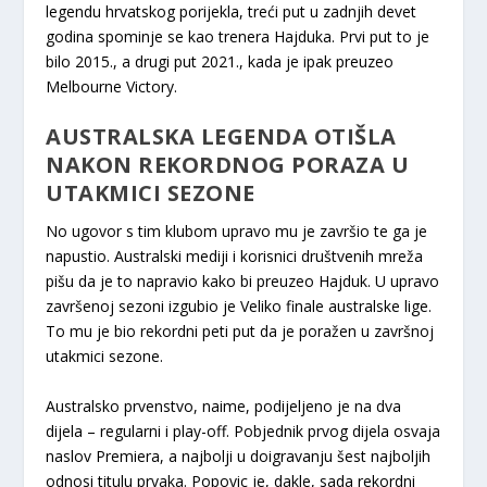
legendu hrvatskog porijekla, treći put u zadnjih devet
godina spominje se kao trenera Hajduka. Prvi put to je
bilo 2015., a drugi put 2021., kada je ipak preuzeo
Melbourne Victory.
AUSTRALSKA LEGENDA OTIŠLA
NAKON REKORDNOG PORAZA U
UTAKMICI SEZONE
No ugovor s tim klubom upravo mu je završio te ga je
napustio. Australski mediji i korisnici društvenih mreža
pišu da je to napravio kako bi preuzeo Hajduk. U upravo
završenoj sezoni izgubio je Veliko finale australske lige.
To mu je bio rekordni peti put da je poražen u završnoj
utakmici sezone.
Australsko prvenstvo, naime, podijeljeno je na dva
dijela – regularni i play-off. Pobjednik prvog dijela osvaja
naslov Premiera, a najbolji u doigravanju šest najboljih
odnosi titulu prvaka. Popovic je, dakle, sada rekordni