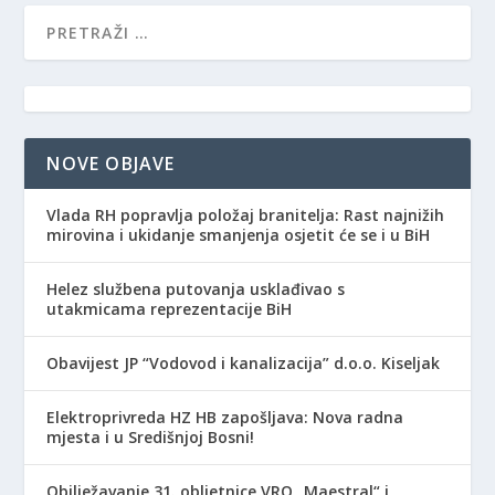
NOVE OBJAVE
Vlada RH popravlja položaj branitelja: Rast najnižih
mirovina i ukidanje smanjenja osjetit će se i u BiH
Helez službena putovanja usklađivao s
utakmicama reprezentacije BiH
Obavijest JP “Vodovod i kanalizacija” d.o.o. Kiseljak
Elektroprivreda HZ HB zapošljava: Nova radna
mjesta i u Središnjoj Bosni!
Obilježavanje 31. obljetnice VRO „Maestral“ i