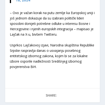
18, 2024
– Ovo je važan korak na putu zemlje ka Europskoj uniji i
još jednom dokazuje da su izabrani politički lideri
sposobni donijeti potrebne odluke u interesu Bosne i
Hercegovine i njenih europskih integracija – mapisao je
Lajčak na X-u, bivšem Twitteru.
Usprkos Lajčakovoj izjavi, Narodna skupština Republike
Srpske raspravlja danas o usvajanju posebnog
entitetskog izbornog zakona, kojim bi se za lokalne
izbore osporile nadležnosti Središnjeg izbornog
povjerenstva BiH.
SHARE: