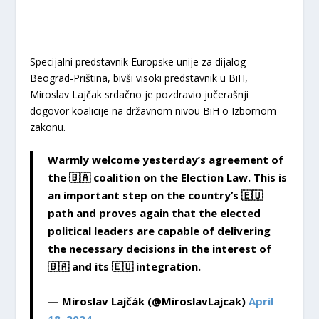
Specijalni predstavnik Europske unije za dijalog
Beograd-Priština, bivši visoki predstavnik u BiH,
Miroslav Lajčak srdačno je pozdravio jučerašnji
dogovor koalicije na državnom nivou BiH o Izbornom
zakonu.
Warmly welcome yesterday’s agreement of
the 🇧🇦 coalition on the Election Law. This is
an important step on the country’s 🇪🇺
path and proves again that the elected
political leaders are capable of delivering
the necessary decisions in the interest of
🇧🇦 and its 🇪🇺 integration.
— Miroslav Lajčák (@MiroslavLajcak)
April