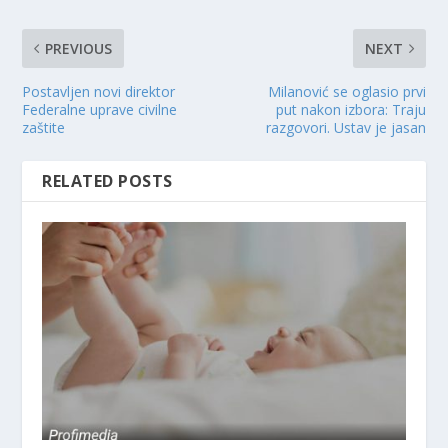
PREVIOUS
NEXT
Postavljen novi direktor
Milanović se oglasio prvi
Federalne uprave civilne
put nakon izbora: Traju
zaštite
razgovori. Ustav je jasan
RELATED POSTS