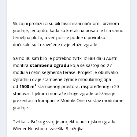
Slučajni prolaznici su bili fascinirani načinom i brzinom
gradnje, jer ujutro kada su kretali na posao je bila samo
temeljna ploča, a već poslije podne u povratku
dočekale su ih završene dvije etaže zgrade
Samo 30 sati bilo je potrebno tvrtki iz BiH da u Austriji
montira
stambenu zgradu
koja se sastoji od 27
modula i četiri segmenta terase. Projekt je obuhvatio
izgradnju dvije stambene zgrade modularnog tipa
od
1500 m²
stambenog prostora, raspoređenog u 20
stanova. Tijekom montaže druge zgrade održana je
prezentacija kompanije Module One i sustav modularne
gradnje.
Tvrtka iz Brčkog svoj je projekt u austrijskom gradu
Wiener Neustadtu završila 8. ožujka.