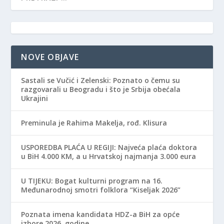
NOVE OBJAVE
Sastali se Vučić i Zelenski: Poznato o čemu su
razgovarali u Beogradu i što je Srbija obećala
Ukrajini
Preminula je Rahima Makelja, rođ. Klisura
USPOREDBA PLAĆA U REGIJI: Najveća plaća doktora
u BiH 4.000 KM, a u Hrvatskoj najmanja 3.000 eura
​U TIJEKU: Bogat kulturni program na 16.
Međunarodnoj smotri folklora “Kiseljak 2026”
Poznata imena kandidata HDZ-a BiH za opće
izbore 2026. godine