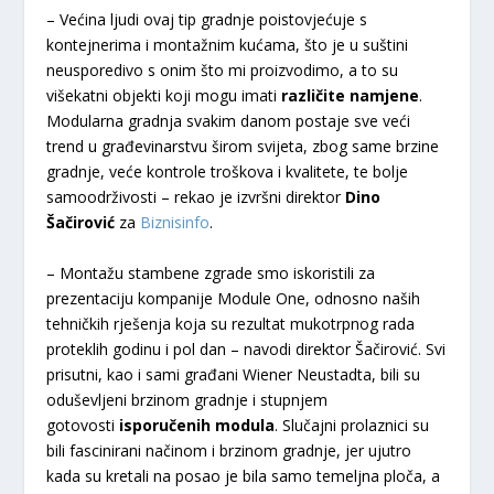
– Većina ljudi ovaj tip gradnje poistovjećuje s
kontejnerima i montažnim kućama, što je u suštini
neusporedivo s onim što mi proizvodimo, a to su
višekatni objekti koji mogu imati
različite namjene
.
Modularna gradnja svakim danom postaje sve veći
trend u građevinarstvu širom svijeta, zbog same brzine
gradnje, veće kontrole troškova i kvalitete, te bolje
samoodrživosti – rekao je izvršni direktor
Dino
Šačirović
za
Biznisinfo
.
– Montažu stambene zgrade smo iskoristili za
prezentaciju kompanije Module One, odnosno naših
tehničkih rješenja koja su rezultat mukotrpnog rada
proteklih godinu i pol dan – navodi direktor Šačirović. Svi
prisutni, kao i sami građani Wiener Neustadta, bili su
oduševljeni brzinom gradnje i stupnjem
gotovosti
isporučenih modula
. Slučajni prolaznici su
bili fascinirani načinom i brzinom gradnje, jer ujutro
kada su kretali na posao je bila samo temeljna ploča, a