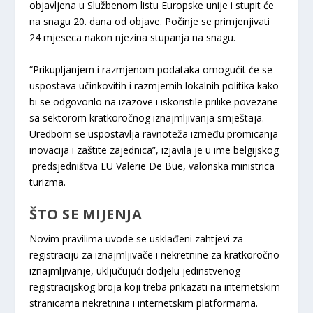
objavljena u Službenom listu Europske unije i stupit će
na snagu 20. dana od objave. Počinje se primjenjivati
24 mjeseca nakon njezina stupanja na snagu.
“Prikupljanjem i razmjenom podataka omogućit će se
uspostava učinkovitih i razmjernih lokalnih politika kako
bi se odgovorilo na izazove i iskoristile prilike povezane
sa sektorom kratkoročnog iznajmljivanja smještaja.
Uredbom se uspostavlja ravnoteža između promicanja
inovacija i zaštite zajednica”, izjavila je u ime belgijskog
predsjedništva EU Valerie De Bue, valonska ministrica
turizma.
ŠTO SE MIJENJA
Novim pravilima uvode se usklađeni zahtjevi za
registraciju za iznajmljivače i nekretnine za kratkoročno
iznajmljivanje, uključujući dodjelu jedinstvenog
registracijskog broja koji treba prikazati na internetskim
stranicama nekretnina i internetskim platformama.