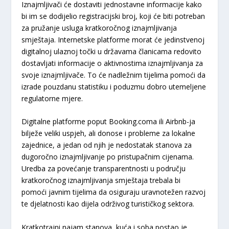
Iznajmljivači će dostaviti jednostavne informacije kako
bi im se dodijelio registracijski broj, koji će biti potreban
za pružanje usluga kratkoročnog iznajmljivanja
smještaja. Internetske platforme morat će jedinstvenoj
digitalnoj ulaznoj točki u državama članicama redovito
dostavljati informacije o aktivnostima iznajmljivanja za
svoje iznajmljivače. To će nadležnim tijelima pomoći da
izrade pouzdanu statistiku i poduzmu dobro utemeljene
regulatorne mjere.
Digitalne platforme poput Booking.coma ili Airbnb-ja
bilježe veliki uspjeh, ali donose i probleme za lokalne
zajednice, a jedan od njih je nedostatak stanova za
dugoročno iznajmljivanje po pristupačnim cijenama.
Uredba za povećanje transparentnosti u području
kratkoročnog iznajmljivanja smještaja trebala bi
pomoći javnim tijelima da osiguraju uravnotežen razvoj
te djelatnosti kao dijela održivog turističkog sektora.
Kratkotrajni najam stanova, kuća i soba postao je