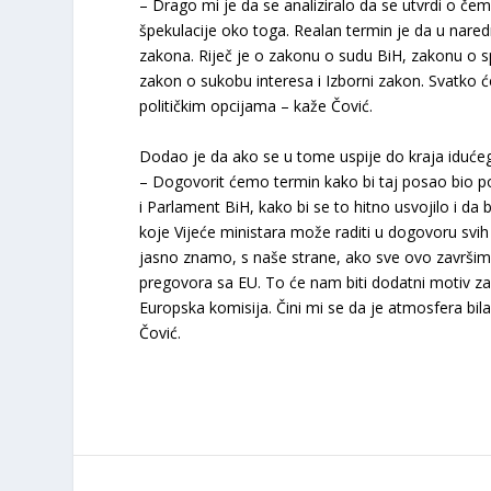
– Drago mi je da se analiziralo da se utvrdi o če
špekulacije oko toga. Realan termin je da u nared
zakona. Riječ je o zakonu o sudu BiH, zakonu o sp
zakon o sukobu interesa i Izborni zakon. Svatko će
političkim opcijama – kaže Čović.
Dodao je da ako se u tome uspije do kraja idućeg
– Dogovorit ćemo termin kako bi taj posao bio pot
i Parlament BiH, kako bi se to hitno usvojilo i da
koje Vijeće ministara može raditi u dogovoru svih 
jasno znamo, s naše strane, ako sve ovo završi
pregovora sa EU. To će nam biti dodatni motiv z
Europska komisija. Čini mi se da je atmosfera bila
Čović.