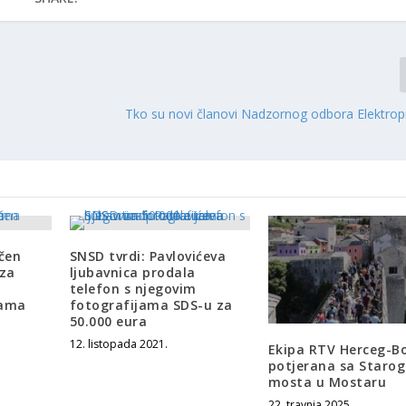
Tko su novi članovi Nadzornog odbora Elektrop
učen
SNSD tvrdi: Pavlovićeva
 za
ljubavnica prodala
telefon s njegovim
ćama
fotografijama SDS-u za
50.000 eura
12. listopada 2021.
Ekipa RTV Herceg-B
potjerana sa Starog
mosta u Mostaru
22. travnja 2025.