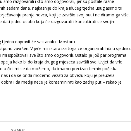
mu smo razgovarali i što smo dogovorali, jer su postale razne
nih sedam dana, najkasnije do kraja idućeg tjedna usuglasimo tri
rječavanju pranja novca, koji je završio svoj put i ne diramo ga više,
 dati jednu osobu koja će razgovarati i konzultirati se svojim
 tjedna napravit će sastanak u Mostaru.
puno završen. Vijeće ministara iza toga će organizirati hitnu sjednic
 bi mi ispoštovali sve što smo dogovorili. Ostalo je još par programa
opcija kako bi do kraja drugog mjeseca završili sve. Uvjet da vrlo
mo a čini mi se da možemo, da imamo precizan termin početka
a nas i da se onda možemo vezati za obvezu koju je preuzela
 dobra i da mediji neće je kontaminirati kao zadnji put – rekao je
SHARE: