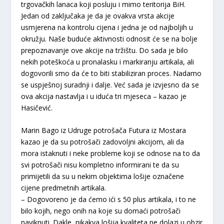
trgovačkih lanaca koji posluju i mimo teritorija BiH.
Jedan od zaključaka je da je ovakva vrsta akcije
usmjerena na kontrolu cijena i jedna je od najboljih u
okružju. Naše buduće aktivnosti odnosit će se na bolje
prepoznavanje ove akcije na tržištu. Do sada je bilo
nekih poteškoća u pronalasku i markiranju artikala, ali
dogovorili smo da će to biti stabiliziran proces. Nadamo
se uspješnoj suradnji i dalje. Već sada je izvjesno da se
ova akcija nastavlja i u iduća tri mjeseca – kazao je
Hasičević.
Marin Bago iz Udruge potrošača Futura iz Mostara
kazao je da su potrošači zadovoljni akcijom, ali da
mora istaknuti i neke probleme koji se odnose na to da
svi potrošači nisu kompletno informirani te da su
primijetili da su u nekim objektima lošije označene
cijene predmetnih artikala.
– Dogovoreno je da ćemo ići s 50 plus artikala, i to ne
bilo kojih, nego onih na koje su domaći potrošači
naviknuti. Dakle, nikakva lošija kvaliteta ne dolazi u obzir