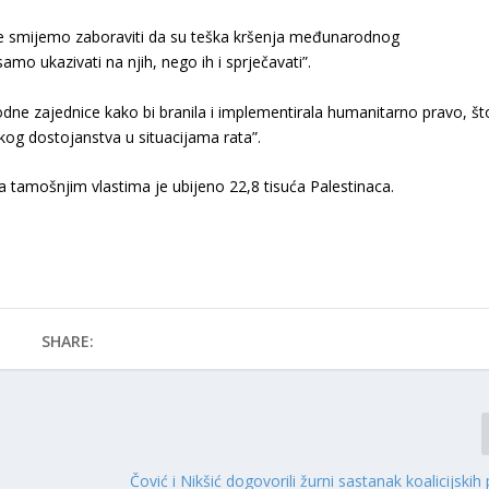
 Ne smijemo zaboraviti da su teška kršenja međunarodnog
amo ukazivati na njih, nego ih i sprječavati”.
e zajednice kako bi branila i implementirala humanitarno pravo, št
skog dostojanstva u situacijama rata”.
 tamošnjim vlastima je ubijeno 22,8 tisuća Palestinaca.
SHARE:
Čović i Nikšić dogovorili žurni sastanak koalicijskih 