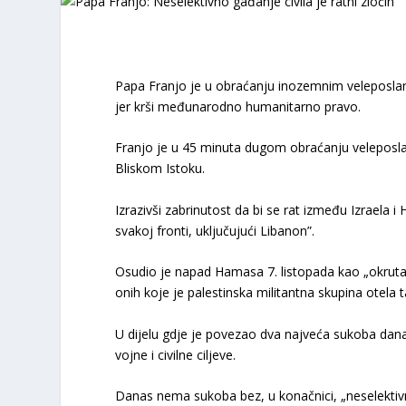
Papa Franjo je u obraćanju inozemnim veleposlanic
jer krši međunarodno humanitarno pravo.
Franjo je u 45 minuta dugom obraćanju veleposlan
Bliskom Istoku.
Izrazivši zabrinutost da bi se rat između Izraela 
svakoj fronti, uključujući Libanon”.
Osudio je napad Hamasa 7. listopada kao „okruta
onih koje je palestinska militantna skupina otela t
U dijelu gdje je povezao dva najveća sukoba dana
vojne i civilne ciljeve.
Danas nema sukoba bez, u konačnici, „neselektivn