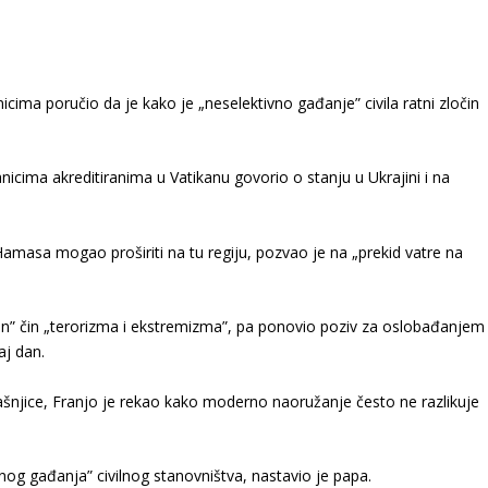
ima poručio da je kako je „neselektivno gađanje” civila ratni zločin
icima akreditiranima u Vatikanu govorio o stanju u Ukrajini i na
i Hamasa mogao proširiti na tu regiju, pozvao je na „prekid vatre na
n” čin „terorizma i ekstremizma”, pa ponovio poziv za oslobađanjem
aj dan.
šnjice, Franjo je rekao kako moderno naoružanje često ne razlikuje
og gađanja” civilnog stanovništva, nastavio je papa.