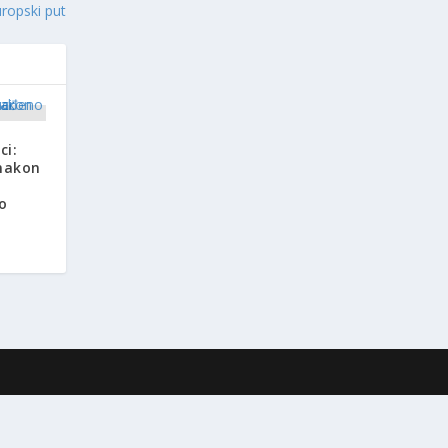
uropski put
ci:
nakon
o