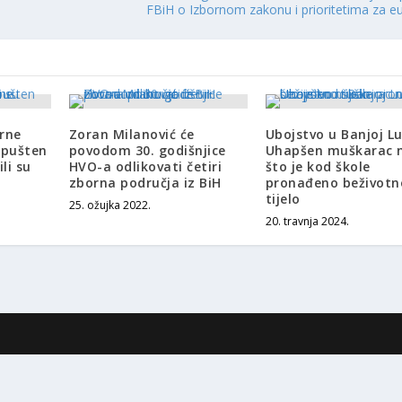
FBiH o Izbornom zakonu i prioritetima za e
rne
Zoran Milanović će
Ubojstvo u Banjoj Lu
 pušten
povodom 30. godišnjice
Uhapšen muškarac 
li su
HVO-a odlikovati četiri
što je kod škole
zborna područja iz BiH
pronađeno beživotn
tijelo
25. ožujka 2022.
20. travnja 2024.