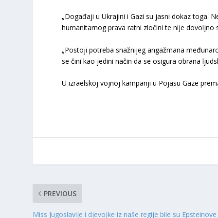
„Događaji u Ukrajini i Gazi su jasni dokaz toga.
humanitarnog prava ratni zločini te nije dovoljno s
„Postoji potreba snažnijeg angažmana međunarodn
se čini kao jedini način da se osigura obrana ljud
U izraelskoj vojnoj kampanji u Pojasu Gaze prema
PREVIOUS
Miss Jugoslavije i djevojke iz naše regije bile su Epsteinove