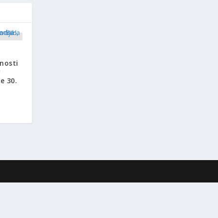
rnosti
v
je 30.