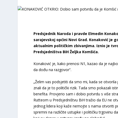
Predsjednik Naroda i pravde Elmedin Konakovi
sarajevskoj općini Novi Grad. Konaković je go
aktualnim političkim zbivanjima. Iznio je tv
Predsjedništva BiH Željka Komšića.
Konaković je, kako prenosi N1, kazao da je najbol
da dođu na razgovor”.
„Želim vas podsjetiti da smo mi, kada se otvorila
znali da je to politički rizik. Tada smo pokazali i
benefita. Provjerio sam i dobio potvrdu s više 
Rutteom u Predsjedništvu BiH tražio da EU ne otvor
jednog lidera koji kaže nemojte s nama otvoriti p
spremni na različite ustupke i političku trgovinu da