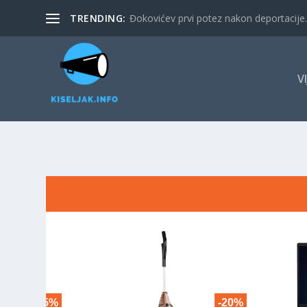
TRENDING:
Đokovićev prvi potez nakon deportacije. 
V