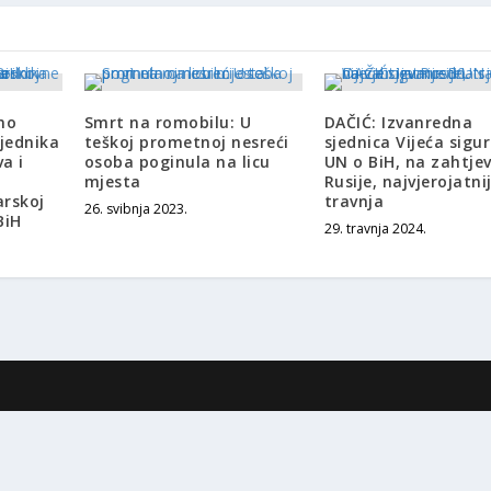
no
Smrt na romobilu: U
DAČIĆ: Izvanredna
jednika
teškoj prometnoj nesreći
sjednica Vijeća sigu
a i
osoba poginula na licu
UN o BiH, na zahtje
i
mjesta
Rusije, najvjerojatni
arskoj
travnja
26. svibnja 2023.
BiH
29. travnja 2024.