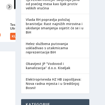
od psećeg mesa kao lijek protiv
velikih vrućina
Vlada RH popravlja položaj
branitelja: Rast najnižih mirovina i
ukidanje smanjenja osjetit će se i u
BiH
Helez službena putovanja
usklađivao s utakmicama
reprezentacije BiH
Obavijest JP “Vodovod i
kanalizacija” d.o.o. Kiseljak
Elektroprivreda HZ HB zapošljava:
Nova radna mjesta i u Središnjoj
Bosni!
KATEGORIJE