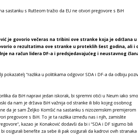
ć je govorio večeras na tribini ove stranke koja je održana u
vorio o rezultatima ove stranke u proteklih šest godina, ali i 
rdnje na račun lidera DF-a i predsjedavajućeg i neustavnog član
ji pokazatelj “razlika u politikama odgovor SDA i DF-a da odbiju pozi
 prilika da BiH napravi jedan iskorak, bi spremni otići u Neum iako sm
stinski da nam je država BiH važnija od stranke ili bilo kojeg osobnog
strane da je sam Željko Komšić na sastanku s nizozemskim premijerom
i pregovore s BiH. To je ta razlika između nas i njih, zamislite
regovore“, kazao je Konaković dodavši da bi i “SDA i DF sigurno bili
 bi osigurali benefite za sebe ili pak osigurali da kadrovi ovih stranaka