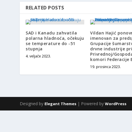
RELATED POSTS
SAD i Kanadu zahvatila
Vildan Hajić ponov
polarna hladnoća, očekuju
imenovan za preds
se temperature do -51
Grupacije šumarstv
stupnja
drvne industrije pr
Privrednoj/Gospod
4. veljače 2023.
komori Federacije 
19. prosinca 2023.
Designed by
| Powered by
Elegant Themes
WordPress