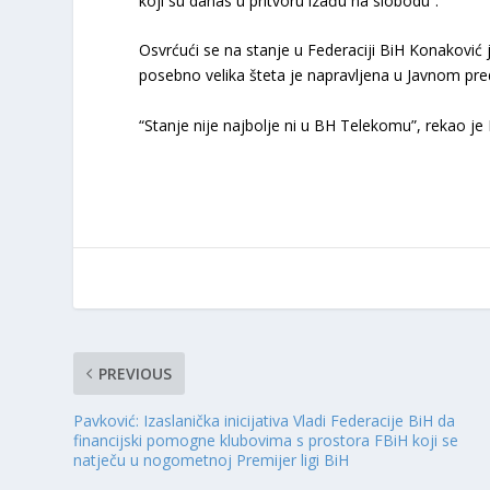
koji su danas u pritvoru izađu na slobodu”.
Osvrćući se na stanje u Federaciji BiH Konaković 
posebno velika šteta je napravljena u Javnom pre
“Stanje nije najbolje ni u BH Telekomu”, rekao je
PREVIOUS
Pavković: Izaslanička inicijativa Vladi Federacije BiH da
financijski pomogne klubovima s prostora FBiH koji se
natječu u nogometnoj Premijer ligi BiH