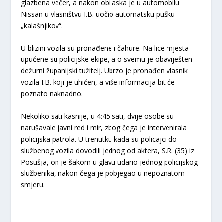
glazbena večer, a nakon obilaska je u automobilu
Nissan u vlasništvu I.B. uočio automatsku pušku
„kalašnjikov“.
U blizini vozila su pronađene i čahure. Na lice mjesta
upućene su policijske ekipe, a o svemu je obaviješten
dežurni županijski tužitelj. Ubrzo je pronađen vlasnik
vozila I.B. koji je uhićen, a više informacija bit će
poznato naknadno.
Nekoliko sati kasnije, u 4:45 sati, dvije osobe su
narušavale javni red i mir, zbog čega je intervenirala
policijska patrola. U trenutku kada su policajci do
službenog vozila dovodili jednog od aktera, S.R. (35) iz
Posušja, on je šakom u glavu udario jednog policijskog
službenika, nakon čega je pobjegao u nepoznatom
smjeru.