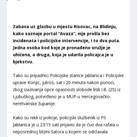
Zabava uz glazbu u mjestu Risovac, na Blidinju,
kako saznaje portal “Avaza”, nije prošla bez
incidenata i policijske intervencije, i to dva puta.
Jedna osoba kod koje je pronađeno oružje je
uhićena, a druga, koja je udarila policajca je u
bjekstvu.
Tako su pripadnici Policijske stanice Jablanica i Policijske
uprave Konjic, jutros, sat i 20 minuta nakon ponoći,
zbog izazivanja opće opasnosti slobode lišili I.B. (25) iz
Ljubuškog, potvrđeno je u MUP-u Hercegovačko-
neretvanske županije.
Kako su rekli iz policije, policijski službenik iz PS
Jablanica je u 23:15 sati prijavio da je čuo dva rafala u
neposrednoj blizini šatora u kojem se održavala