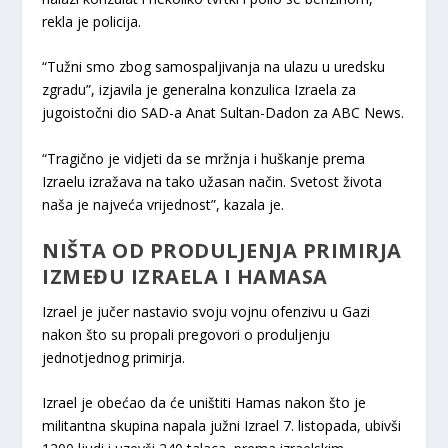
rekla je policija.
“Tužni smo zbog samospaljivanja na ulazu u uredsku
zgradu”, izjavila je generalna konzulica Izraela za
jugoistočni dio SAD-a Anat Sultan-Dadon za ABC News.
“Tragično je vidjeti da se mržnja i huškanje prema
Izraelu izražava na tako užasan način. Svetost života
naša je najveća vrijednost”, kazala je.
NIŠTA OD PRODULJENJA PRIMIRJA
IZMEĐU IZRAELA I HAMASA
Izrael je jučer nastavio svoju vojnu ofenzivu u Gazi
nakon što su propali pregovori o produljenju
jednotjednog primirja.
Izrael je obećao da će uništiti Hamas nakon što je
militantna skupina napala južni Izrael 7. listopada, ubivši