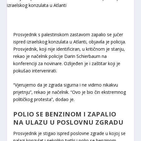
Prosvjednik s palestinskom zastavom zapalio se jučer
ispred izraelskog konzulata u Atlanti, objavila je policija.
Prosvjednik, koji nije identificiran, u kritičnom je stanju,
rekao je načelnik policije Darin Schierbaum na
konferenciji za novinare. Ozlijeđen je i zaštitar koji je
pokušao intervenirati.
“Vjerujemo da je zgrada sigurna i ne vidimo nikakvu
prijetnju”, rekao je načelnik. “Ovo je bio čin ekstremnog
političkog protesta”, dodao je.
POLIO SE BENZINOM I ZAPALIO
NA ULAZU U POSLOVNU ZGRADU
Prosvjednik je stigao ispred poslovne zgrade u kojoj se
nalazi konzulat i nekoliko tvrtki i polio se benzinom,