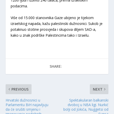
1200 ljudi i uzevši 240 talaca, prema izraelskim
podacima.
Više od 15.000 stanovnika Gaze ubijeno je tijekom
izraelskog napada, kažu palestinski dužnosnici. Sukob je
potaknuo stotine prosvjeda i skupova diljem SAD-a,
kako u znak podrške Palestincima tako i Izraelu.
SHARE:
PREVIOUS
NEXT
Hrvatski dužnosnici u
Spektakularan balkanski
Parlamentu BiH najavljuju
dvoboj u NBA ligi. Nurkić
da će srušiti smjenu i
bolji od Jokića, Nuggetsi od
imenovanje podobnih
Sunsa