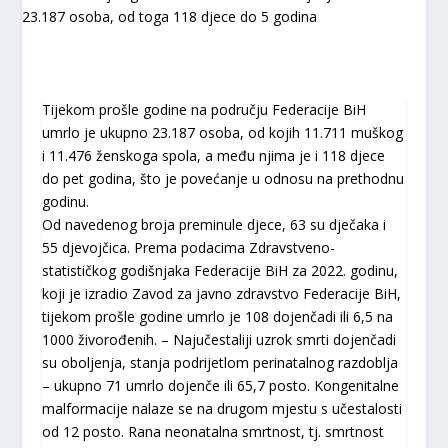
Tijekom prošle godine na području Federacije BiH
umrlo je ukupno 23.187 osoba, od kojih 11.711 muškog
i 11.476 ženskoga spola, a među njima je i 118 djece
do pet godina, što je povećanje u odnosu na prethodnu
godinu.
Od navedenog broja preminule djece, 63 su dječaka i
55 djevojčica. Prema podacima Zdravstveno-
statističkog godišnjaka Federacije BiH za 2022. godinu,
koji je izradio Zavod za javno zdravstvo Federacije BiH,
tijekom prošle godine umrlo je 108 dojenčadi ili 6,5 na
1000 živorođenih. – Najučestaliji uzrok smrti dojenčadi
su oboljenja, stanja podrijetlom perinatalnog razdoblja
– ukupno 71 umrlo dojenče ili 65,7 posto. Kongenitalne
malformacije nalaze se na drugom mjestu s učestalosti
od 12 posto. Rana neonatalna smrtnost, tj. smrtnost