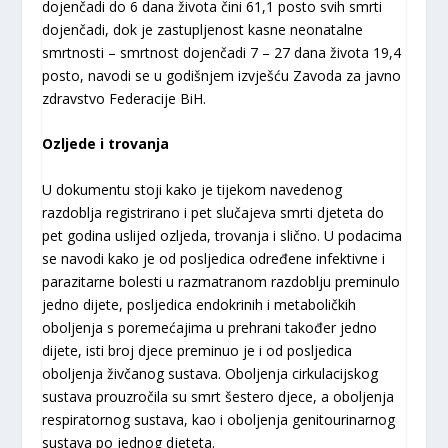
dojenčadi do 6 dana života čini 61,1 posto svih smrti
dojenčadi, dok je zastupljenost kasne neonatalne
smrtnosti – smrtnost dojenčadi 7 – 27 dana života 19,4
posto, navodi se u godišnjem izvješću Zavoda za javno
zdravstvo Federacije BiH.
Ozljede i trovanja
U dokumentu stoji kako je tijekom navedenog
razdoblja registrirano i pet slučajeva smrti djeteta do
pet godina uslijed ozljeda, trovanja i slično. U podacima
se navodi kako je od posljedica određene infektivne i
parazitarne bolesti u razmatranom razdoblju preminulo
jedno dijete, posljedica endokrinih i metaboličkih
oboljenja s poremećajima u prehrani također jedno
dijete, isti broj djece preminuo je i od posljedica
oboljenja živčanog sustava. Oboljenja cirkulacijskog
sustava prouzročila su smrt šestero djece, a oboljenja
respiratornog sustava, kao i oboljenja genitourinarnog
sustava po jednog djeteta.