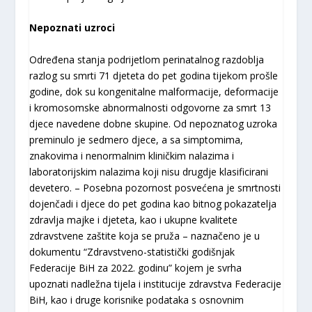
Nepoznati uzroci
Određena stanja podrijetlom perinatalnog razdoblja
razlog su smrti 71 djeteta do pet godina tijekom prošle
godine, dok su kongenitalne malformacije, deformacije
i kromosomske abnormalnosti odgovorne za smrt 13
djece navedene dobne skupine. Od nepoznatog uzroka
preminulo je sedmero djece, a sa simptomima,
znakovima i nenormalnim kliničkim nalazima i
laboratorijskim nalazima koji nisu drugdje klasificirani
devetero. – Posebna pozornost posvećena je smrtnosti
dojenčadi i djece do pet godina kao bitnog pokazatelja
zdravlja majke i djeteta, kao i ukupne kvalitete
zdravstvene zaštite koja se pruža – naznačeno je u
dokumentu “Zdravstveno-statistički godišnjak
Federacije BiH za 2022. godinu” kojem je svrha
upoznati nadležna tijela i institucije zdravstva Federacije
BiH, kao i druge korisnike podataka s osnovnim