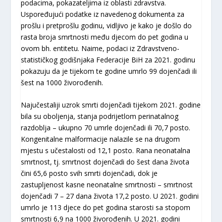
podacima, pokazateljima iz oblasti zdravstva.
Uspoređujući podatke iz navedenog dokumenta za
prošlu i pretprošlu godinu, vidljivo je kako je došlo do
rasta broja smrtnosti među djecom do pet godina u
ovom bh. entitetu. Naime, podaci iz Zdravstveno-
statističkog godišnjaka Federacije BiH za 2021. godinu
pokazuju da je tijekom te godine umrlo 99 dojenčadi ili
šest na 1000 živorođenih.
Najučestaliji uzrok smrti dojenčadi tijekom 2021. godine
bila su oboljenja, stanja podrijetlom perinatalnog
razdoblja – ukupno 70 umrle dojenčadi ili 70,7 posto.
Kongenitalne malformacije nalazile se na drugom
mjestu s učestalosti od 12,1 posto. Rana neonatalna
smrtnost, tj. smrtnost dojenčadi do šest dana života
čini 65,6 posto svih smrti dojenčadi, dok je
zastupljenost kasne neonatalne smrtnosti – smrtnost
dojenčadi 7 – 27 dana života 17,2 posto. U 2021. godini
umrlo je 113 djece do pet godina starosti sa stopom
smrtnosti 6,9 na 1000 živorođenih. U 2021. godini