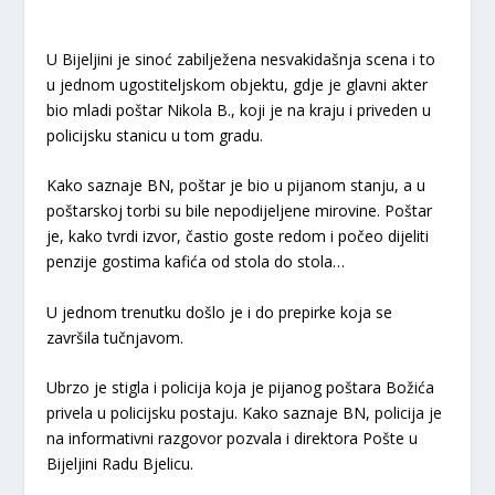
U Bijeljini je sinoć zabilježena nesvakidašnja scena i to
u jednom ugostiteljskom objektu, gdje je glavni akter
bio mladi poštar Nikola B., koji je na kraju i priveden u
policijsku stanicu u tom gradu.
Kako saznaje BN, poštar je bio u pijanom stanju, a u
poštarskoj torbi su bile nepodijeljene mirovine. Poštar
je, kako tvrdi izvor, častio goste redom i počeo dijeliti
penzije gostima kafića od stola do stola…
U jednom trenutku došlo je i do prepirke koja se
završila tučnjavom.
Ubrzo je stigla i policija koja je pijanog poštara Božića
privela u policijsku postaju. Kako saznaje BN, policija je
na informativni razgovor pozvala i direktora Pošte u
Bijeljini Radu Bjelicu.