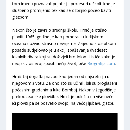
tom imenu poznavali prijatelji i profesori u školi. Ime je
službeno promijenio tek kad se ozbiljno počeo baviti
glazbom.
Nakon što je završio srednju školu, Hrnić je otišao
ploviti. 1965. godine je kao pomorac u Indijskom
oceanu doživio strašno nevrijeme. Zajedno s ostatkom
posade sudjelovao je u akciji spašavanja dvadeset
lokalnih ribara koji su doživjeli brodolom i ističe kako je
neopisiv osjećaj spasiti nečiji život, piše
Biografija.com
.
Hrnić taj događaj navodi kao jedan od najsretnijih u
njegovom životu. Za ono što su učinili, bili su proglašeni
počasnim građanima luke Bombaj. Nakon višegodišnje
prekooceanske plovidbe, Hrnić je odlučio da više neće
ići ploviti pa se posvetio svojoj najvećoj ljubavi, glazbi.