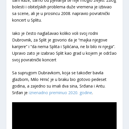
sam kaže, samo od pjevanja se nije moglo živjeti. Zbog
bolesti i obiteljskih problema duže vremena je izbivao
sa scene, ali je u prosincu 2008. napravio povratnički
koncert u Splitu.
Iako je često naglašavao koliko voli svoj rodni
Dubrovnik, za Split je govorio da je “majka njegove
karijere” i “da nema Splita i Splićana, ne bi bilo ni njega”.
Upravo zato je izabrao Split kao grad u kojem je održao
svoj povratnički koncert
Sa suprugom Dubravkom, koja se također bavila
glazbom, Milo Hrnić je u braku bio gotovo pedeset
godina, a zajedno su imali dva sina, Srđana i Antu.
Srđan je
iznenadno preminuo 2020. godine
.