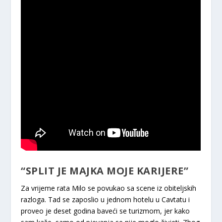
“SPLIT JE MAJKA MOJE KARIJERE”
Za vrijeme rata Milo se povukao sa scene iz obiteljskih
razloga. Tad se zaposlio u jednom hotelu u Cavtatu i
proveo je deset godina baveći se turizmom, jer kako