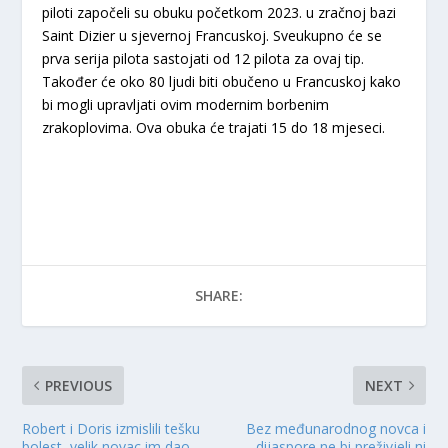
piloti započeli su obuku početkom 2023. u zračnoj bazi
Saint Dizier u sjevernoj Francuskoj. Sveukupno će se
prva serija pilota sastojati od 12 pilota za ovaj tip.
Također će oko 80 ljudi biti obučeno u Francuskoj kako
bi mogli upravljati ovim modernim borbenim
zrakoplovima. Ova obuka će trajati 15 do 18 mjeseci.
SHARE:
PREVIOUS
NEXT
Robert i Doris izmislili tešku
Bez međunarodnog novca i
bolest, velik novac im dao
dijaspore ne bi preživjeli ni