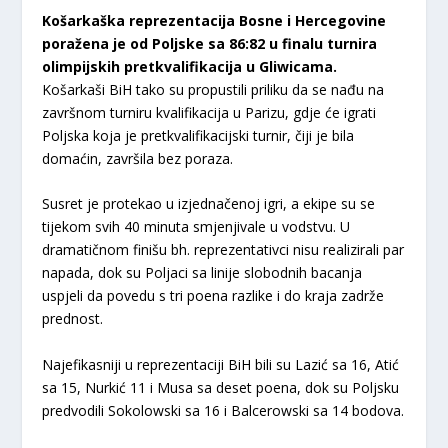
Košarkaška reprezentacija Bosne i Hercegovine
poražena je od Poljske sa 86:82 u finalu turnira
olimpijskih pretkvalifikacija u Gliwicama.
Košarkaši BiH tako su propustili priliku da se nađu na
završnom turniru kvalifikacija u Parizu, gdje će igrati
Poljska koja je pretkvalifikacijski turnir, čiji je bila
domaćin, završila bez poraza.
Susret je protekao u izjednačenoj igri, a ekipe su se
tijekom svih 40 minuta smjenjivale u vodstvu. U
dramatičnom finišu bh. reprezentativci nisu realizirali par
napada, dok su Poljaci sa linije slobodnih bacanja
uspjeli da povedu s tri poena razlike i do kraja zadrže
prednost.
Najefikasniji u reprezentaciji BiH bili su Lazić sa 16, Atić
sa 15, Nurkić 11 i Musa sa deset poena, dok su Poljsku
predvodili Sokolowski sa 16 i Balcerowski sa 14 bodova.