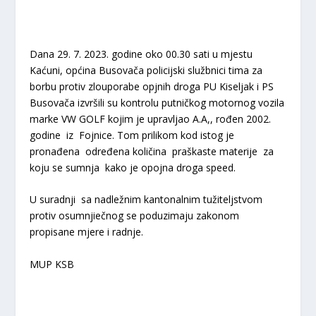
Dana 29. 7. 2023. godine oko 00.30 sati u mjestu
Kaćuni, općina Busovača policijski službnici tima za
borbu protiv zlouporabe opjnih droga PU Kiseljak i PS
Busovača izvršili su kontrolu putničkog motornog vozila
marke VW GOLF kojim je upravljao A.A,, rođen 2002.
godine iz Fojnice. Tom prilikom kod istog je
pronađena određena količina praškaste materije za
koju se sumnja kako je opojna droga speed.
U suradnji sa nadležnim kantonalnim tužiteljstvom
protiv osumnjiečnog se poduzimaju zakonom
propisane mjere i radnje.
MUP KSB