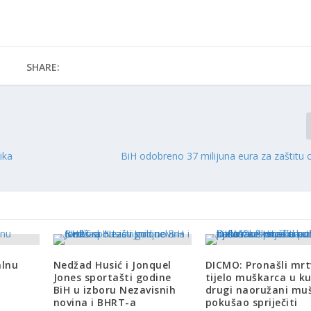
SHARE:
ika
BiH odobreno 37 milijuna eura za zaštitu 
alnu
Nedžad Husić i Jonquel
DICMO: Pronašli mr
Jones sportašti godine
tijelo muškarca u ku
BiH u izboru Nezavisnih
drugi naoružani mu
novina i BHRT-a
pokušao spriječiti