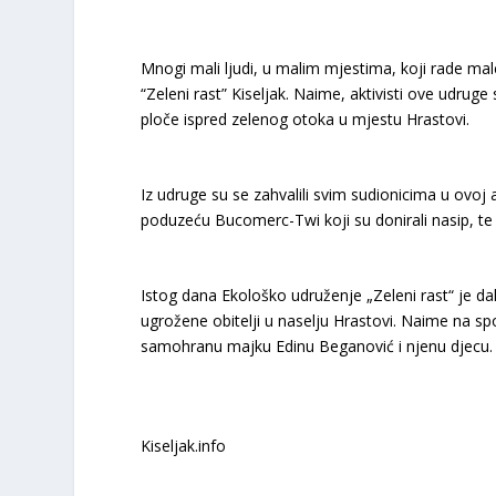
Mnogi mali ljudi, u malim mjestima, koji rade mal
“Zeleni rast” Kiseljak. Naime, aktivisti ove udruge
ploče ispred zelenog otoka u mjestu Hrastovi.
Iz udruge su se zahvalili svim sudionicima u ovoj a
poduzeću Bucomerc-Twi koji su donirali nasip, te 
Istog dana Ekološko udruženje „Zeleni rast“ je dal
ugrožene obitelji u naselju Hrastovi. Naime na s
samohranu majku Edinu Beganović i njenu djecu.
Kiseljak.info