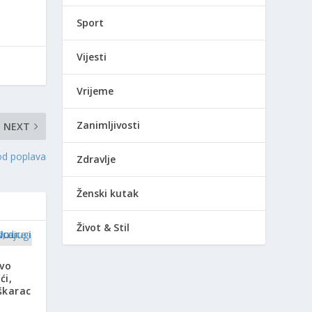
Sport
Vijesti
Vrijeme
Zanimljivosti
NEXT
od poplava
Zdravlje
Ženski kutak
Život & Stil
tvo
ći,
škarac