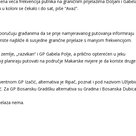
na veća frekvencija putnika na graničnim prijelazima Doljani i Gabel
u koloni se čekalo i do sat, piše “Avaz”.
preporučuju građanima da se prije namjeravanog putovanja informiraju
iste najbliže ili susjedne granične prijelaze s manjom frekvencijom.
 zemlje, „razvikan“ i GP Gabela Polje, a prilično opterećen u jeku
 planiraju putovati na područje Makarske rivijere je da koriste druge
ventnom GP Izačić, alternativa je Ripač, poznat i pod nazivom Užljebić
ačić. Za GP Bosansku Gradišku alternativa su Gradina i Bosanska Dubica
ijelaza nema.