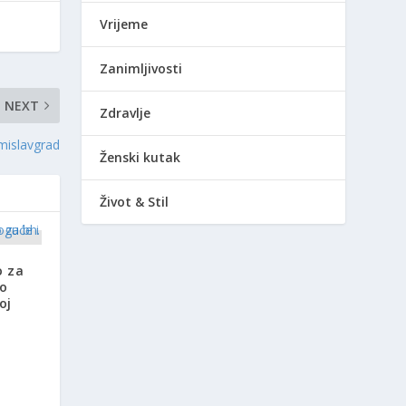
Vrijeme
Zanimljivosti
NEXT
Zdravlje
mislavgrad
Ženski kutak
Život & Stil
o za
ro
oj