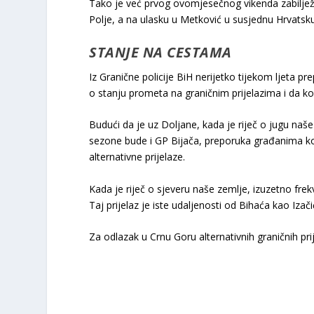
Tako je već prvog ovomjesečnog vikenda zabilježe
Polje, a na ulasku u Metković u susjednu Hrvatsku 
STANJE NA CESTAMA
Iz Granične policije BiH nerijetko tijekom ljeta 
o stanju prometa na graničnim prijelazima i da kor
Budući da je uz Doljane, kada je riječ o jugu naše
sezone bude i GP Bijača, preporuka građanima koji
alternativne prijelaze.
Kada je riječ o sjeveru naše zemlje, izuzetno frek
Taj prijelaz je iste udaljenosti od Bihaća kao Iz
Za odlazak u Crnu Goru alternativnih graničnih pr