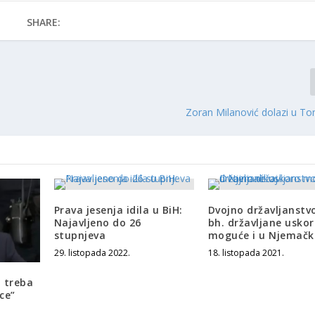
SHARE:
Zoran Milanović dolazi u To
Prava jesenja idila u BiH:
Dvojno državljanstv
Najavljeno do 26
bh. državljane usko
stupnjeva
moguće i u Njemačk
29. listopada 2022.
18. listopada 2021.
 treba
ice”