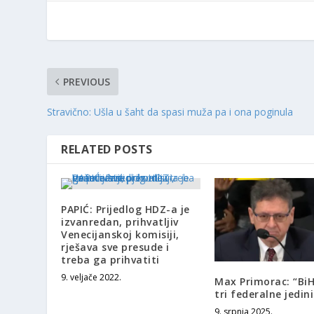
PREVIOUS
Stravično: Ušla u šaht da spasi muža pa i ona poginula
RELATED POSTS
PAPIĆ: Prijedlog HDZ-a je
izvanredan, prihvatljiv
Venecijanskoj komisiji,
rješava sve presude i
treba ga prihvatiti
9. veljače 2022.
Max Primorac: “BiH
tri federalne jedin
9. srpnja 2025.