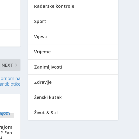
Radarske kontrole
Sport
Vijesti
Vrijeme
NEXT
Zanimljivosti
tpornom na
Zdravlje
antibiotike
Ženski kutak
Život & Stil
ivajom
u? Evo
ni