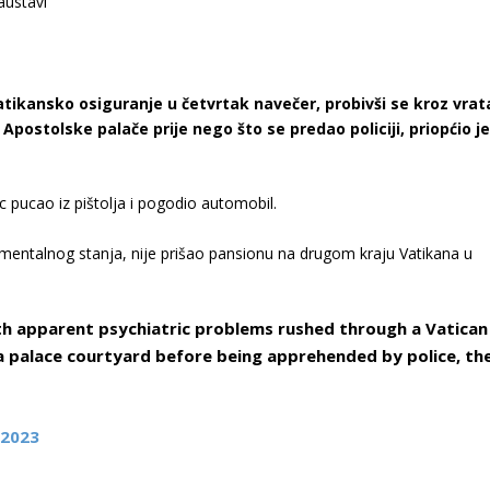
atikansko osiguranje u četvrtak navečer, probivši se kroz vrat
Apostolske palače prije nego što se predao policiji, priopćio j
c pucao iz pištolja i pogodio automobil.
mentalnog stanja, nije prišao pansionu na drugom kraju Vatikana u
h apparent psychiatric problems rushed through a Vatican
a palace courtyard before being apprehended by police, th
 2023