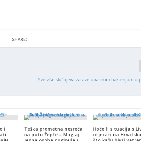
SHARE:
Sve više slučajeva zaraze opasnom bakterijom o
o i
Teška prometna nesreća
Hoće li situacija s L
ati
na putu Žepče – Maglaj:
utjecati na Hrvatsk
FBiH
Jedna osoba poginula u
što kažu bivši vatre