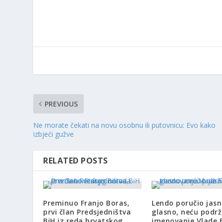
PREVIOUS
Ne morate čekati na novu osobnu ili putovnicu: Evo kako
izbjeći gužve
RELATED POSTS
Preminuo Franjo Boras,
Lendo poručio jasn
prvi član Predsjedništva
glasno, neću podrž
BiH iz reda hrvatskog
imenovanje Vlade 