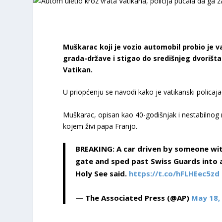
Muškarac koji je vozio automobil probio je v
grada-države i stigao do središnjeg dvorišta 
Vatikan.
U priopćenju se navodi kako je vatikanski policaja
Muškarac, opisan kao 40-godišnjak i nestabilnog 
kojem živi papa Franjo.
BREAKING: A car driven by someone wit
gate and sped past Swiss Guards into 
Holy See said.
https://t.co/hFLHEec5zd
— The Associated Press (@AP)
May 18,