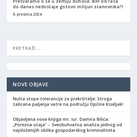
Pretvaramo li se u zemlju duhova: BiH od rata
do danas nedostaje gotovo milijun stanovnika?!
6. prosinca 2024.
NOVE OBJAVE
Nulta stopa tolerancije za prekršitelje: Stroga
zabrana paljenja vatre na području Općine Kiseljak!
Objavljena nova knjiga mr. iur. Damira Bilića:
„Porezna utaja“ – Sveobuhvatna analiza jednog od
najsloženijih oblika gospodarskog kriminaliteta