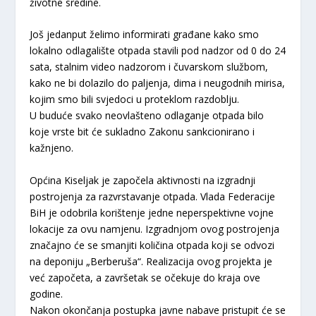
životne sredine.
Još jedanput želimo informirati građane kako smo
lokalno odlagalište otpada stavili pod nadzor od 0 do 24
sata, stalnim video nadzorom i čuvarskom službom,
kako ne bi dolazilo do paljenja, dima i neugodnih mirisa,
kojim smo bili svjedoci u proteklom razdoblju.
U buduće svako neovlašteno odlaganje otpada bilo
koje vrste bit će sukladno Zakonu sankcionirano i
kažnjeno.
Općina Kiseljak je započela aktivnosti na izgradnji
postrojenja za razvrstavanje otpada. Vlada Federacije
BiH je odobrila korištenje jedne neperspektivne vojne
lokacije za ovu namjenu. Izgradnjom ovog postrojenja
značajno će se smanjiti količina otpada koji se odvozi
na deponiju „Berberuša“. Realizacija ovog projekta je
već započeta, a završetak se očekuje do kraja ove
godine.
Nakon okončanja postupka javne nabave pristupit će se