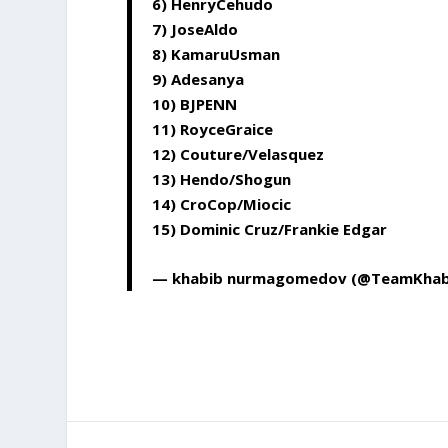
6) HenryCehudo
7) JoseAldo
8) KamaruUsman
9) Adesanya
10) BJPENN
11) RoyceGraice
12) Couture/Velasquez
13) Hendo/Shogun
14) CroCop/Miocic
15) Dominic Cruz/Frankie Edgar
— khabib nurmagomedov (@TeamKhab