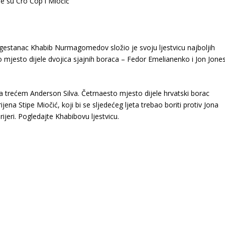
estanac Khabib Nurmagomedov složio je svoju ljestvicu najboljih
o mjesto dijele dvojica sjajnih boraca – Fedor Emelianenko i Jon Jones
 trećem Anderson Silva. Četrnaesto mjesto dijele hrvatski borac
jena Stipe Miočić, koji bi se sljedećeg ljeta trebao boriti protiv Jona
ijeri. Pogledajte Khabibovu ljestvicu.