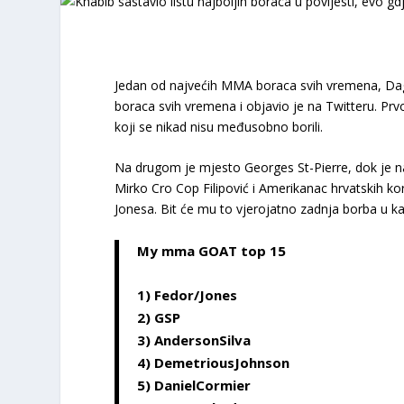
Jedan od najvećih MMA boraca svih vremena, Dag
boraca svih vremena i objavio je na Twitteru. Prv
koji se nikad nisu međusobno borili.
Na drugom je mjesto Georges St-Pierre, dok je na
Mirko Cro Cop Filipović i Amerikanac hrvatskih kori
Jonesa. Bit će mu to vjerojatno zadnja borba u kar
My mma GOAT top 15
1) Fedor/Jones
2) GSP
3) AndersonSilva
4) DemetriousJohnson
5) DanielCormier