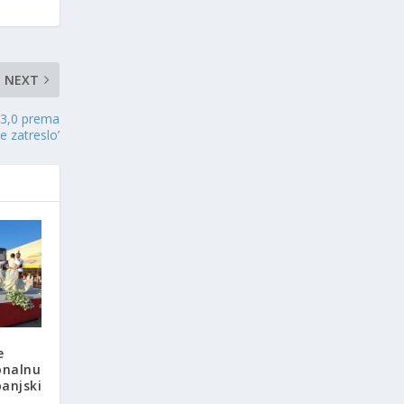
NEXT
 3,0 prema
je zatreslo’
e
onalnu
panjski