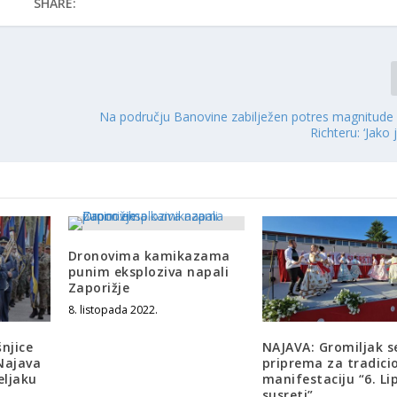
SHARE:
Na području Banovine zabilježen potres magnitude
Richteru: ‘Jako 
Dronovima kamikazama
punim eksploziva napali
Zaporižje
8. listopada 2022.
njice
NAJAVA: Gromiljak s
Najava
priprema za tradici
eljaku
manifestaciju “6. Li
susreti”