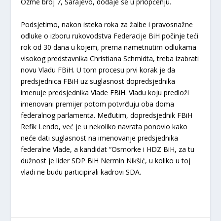
Ozme broj 7, Sarajevo, dodaje se u priopćenju.
Podsjetimo, nakon isteka roka za žalbe i pravosnažne
odluke o izboru rukovodstva Federacije BiH počinje teći
rok od 30 dana u kojem, prema nametnutim odlukama
visokog predstavnika Christiana Schmidta, treba izabrati
novu Vladu FBiH. U tom procesu prvi korak je da
predsjednica FBiH uz suglasnost dopredsjednika
imenuje predsjednika Vlade FBiH. Vladu koju predloži
imenovani premijer potom potvrđuju oba doma
federalnog parlamenta. Međutim, dopredsjednik FBiH
Refik Lendo, već je u nekoliko navrata ponovio kako
neće dati suglasnost na imenovanje predsjednika
federalne Vlade, a kandidat “Osmorke i HDZ BiH, za tu
dužnost je lider SDP BiH Nermin Nikšić, u koliko u toj
vladi ne budu participirali kadrovi SDA.