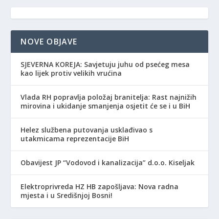
NOVE OBJAVE
SJEVERNA KOREJA: Savjetuju juhu od psećeg mesa
kao lijek protiv velikih vrućina
Vlada RH popravlja položaj branitelja: Rast najnižih
mirovina i ukidanje smanjenja osjetit će se i u BiH
Helez službena putovanja usklađivao s
utakmicama reprezentacije BiH
Obavijest JP “Vodovod i kanalizacija” d.o.o. Kiseljak
Elektroprivreda HZ HB zapošljava: Nova radna
mjesta i u Središnjoj Bosni!