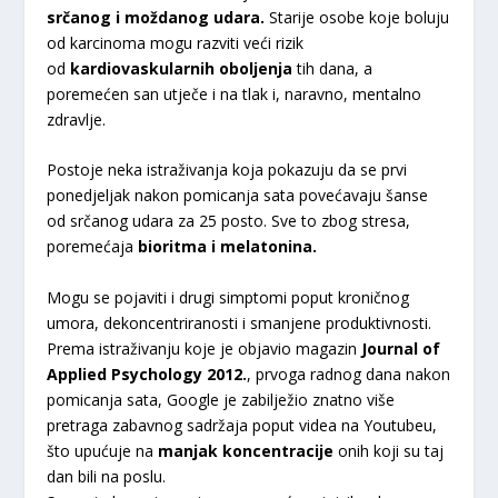
srčanog i moždanog udara.
Starije osobe koje boluju
od karcinoma mogu razviti veći rizik
od
kardiovaskularnih oboljenja
tih dana, a
poremećen san utječe i na tlak i, naravno, mentalno
zdravlje.
Postoje neka istraživanja koja pokazuju da se prvi
ponedjeljak nakon pomicanja sata povećavaju šanse
od srčanog udara za 25 posto. Sve to zbog stresa,
poremećaja
bioritma i melatonina.
Mogu se pojaviti i drugi simptomi poput kroničnog
umora, dekoncentriranosti i smanjene produktivnosti.
Prema istraživanju koje je objavio magazin
Journal of
Applied Psychology 2012.
, prvoga radnog dana nakon
pomicanja sata, Google je zabilježio znatno više
pretraga zabavnog sadržaja poput videa na Youtubeu,
što upućuje na
manjak koncentracije
onih koji su taj
dan bili na poslu.