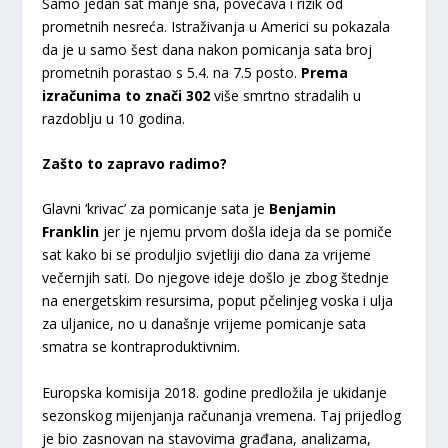
Samo jedan sat manje sna, povećava i rizik od
prometnih nesreća. Istraživanja u Americi su pokazala
da je u samo šest dana nakon pomicanja sata broj
prometnih porastao s 5.4. na 7.5 posto.
Prema
izračunima to znači 302
više smrtno stradalih u
razdoblju u 10 godina.
Zašto to zapravo radimo?
Glavni ‘krivac’ za pomicanje sata je
Benjamin
Franklin
jer je njemu prvom došla ideja da se pomiče
sat kako bi se produljio svjetliji dio dana za vrijeme
večernjih sati. Do njegove ideje došlo je zbog štednje
na energetskim resursima, poput pčelinjeg voska i ulja
za uljanice, no u današnje vrijeme pomicanje sata
smatra se kontraproduktivnim.
Europska komisija 2018. godine predložila je ukidanje
sezonskog mijenjanja računanja vremena. Taj prijedlog
je bio zasnovan na stavovima građana, analizama,