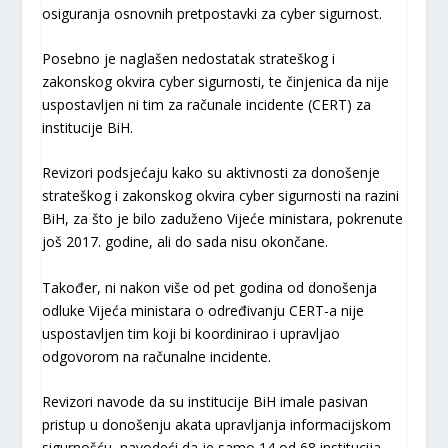
osiguranja osnovnih pretpostavki za cyber sigurnost.
Posebno je naglašen nedostatak strateškog i
zakonskog okvira cyber sigurnosti, te činjenica da nije
uspostavljen ni tim za računale incidente (CERT) za
institucije BiH.
Revizori podsjećaju kako su aktivnosti za donošenje
strateškog i zakonskog okvira cyber sigurnosti na razini
BiH, za što je bilo zaduženo Vijeće ministara, pokrenute
još 2017. godine, ali do sada nisu okončane.
Također, ni nakon više od pet godina od donošenja
odluke Vijeća ministara o određivanju CERT-a nije
uspostavljen tim koji bi koordinirao i upravljao
odgovorom na računalne incidente.
Revizori navode da su institucije BiH imale pasivan
pristup u donošenju akata upravljanja informacijskom
sigurnošću, navodeći da je samo 14 od 68 institucija