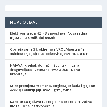
NOVE OBJAVE
Elektroprivreda HZ HB zapošljava: Nova radna
mjesta i u Središnjoj Bosni!
Obilježavanje 31. obljetnice VRO „Maestral“ i
oslobođenja Jajca uz pokroviteljstvo HNS-a BiH
NAJAVA: Kiseljak domaćin Sportskih igara
dragovoljaca i veterana HVO-a ŽSB i Dana
branitelja
Stiže promjena vremena, pogledajte kada i gdje se
očekuju obilniji pljuskovi i grmljavina
Kako se EU rješava ruskog plina preko BiH: Važna
uloga Južne interkonekcije