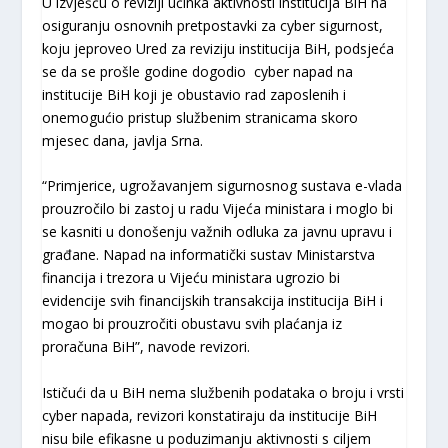
U izvješću o reviziji učinka aktivnosti institucija BiH na
osiguranju osnovnih pretpostavki za cyber sigurnost,
koju jeproveo Ured za reviziju institucija BiH, podsjeća
se da se prošle godine dogodio cyber napad na
institucije BiH koji je obustavio rad zaposlenih i
onemogućio pristup službenim stranicama skoro
mjesec dana, javlja Srna.
“Primjerice, ugrožavanjem sigurnosnog sustava e-vlada
prouzročilo bi zastoj u radu Vijeća ministara i moglo bi
se kasniti u donošenju važnih odluka za javnu upravu i
građane. Napad na informatički sustav Ministarstva
financija i trezora u Vijeću ministara ugrozio bi
evidencije svih financijskih transakcija institucija BiH i
mogao bi prouzročiti obustavu svih plaćanja iz
proračuna BiH”, navode revizori.
Ističući da u BiH nema službenih podataka o broju i vrsti
cyber napada, revizori konstatiraju da institucije BiH
nisu bile efikasne u poduzimanju aktivnosti s ciljem