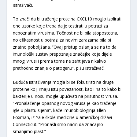
istraživači.
To znači da bi traženje proteina CXCL10 moglo izolirati
one uzorke koje treba dalje testirati u potrazi za
nepoznatim virusima. Točnost ne bi bila stopostotna,
no efikasnost u potrazi za novim zarazama bila bi
znatno poboljšana. “Ovaj pristup oslanja se na to da
imunološki sustav prepoznaje značajke koje dijele
mnogi virusi i prema tome ne zahtijeva nikakvo
prethodno znanje o patogenu”, pišu istraživači.
Buduća istraživanja mogla bi se fokusirati na druge
proteine koji imaju istu povezanost, kao i na to kako bi
bakterije u nosu mogle upućivati na prisutnost virusa.
“Pronalaženje opasnog novog virusa je kao traženje
igle u plastu sijena”, kaže imunobiologinja Ellen
Foxman, iz Yale škole medicine u američkoj državi
Connecticut. “Pronašli smo način da značajno
smanjimo plast.”