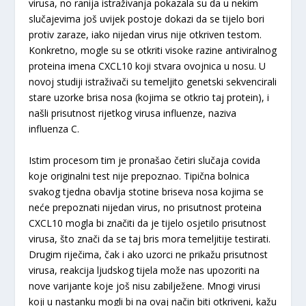
virusa, no ranija istraživanja pokazala su da u nekim
slučajevima još uvijek postoje dokazi da se tijelo bori
protiv zaraze, iako nijedan virus nije otkriven testom.
Konkretno, mogle su se otkriti visoke razine antiviralnog
proteina imena CXCL10 koji stvara ovojnica u nosu. U
novoj studiji istraživači su temeljito genetski sekvencirali
stare uzorke brisa nosa (kojima se otkrio taj protein), i
našli prisutnost rijetkog virusa influenze, naziva
influenza C.
Istim procesom tim je pronašao četiri slučaja covida
koje originalni test nije prepoznao. Tipična bolnica
svakog tjedna obavlja stotine briseva nosa kojima se
neće prepoznati nijedan virus, no prisutnost proteina
CXCL10 mogla bi značiti da je tijelo osjetilo prisutnost
virusa, što znači da se taj bris mora temeljitije testirati.
Drugim riječima, čak i ako uzorci ne prikažu prisutnost
virusa, reakcija ljudskog tijela može nas upozoriti na
nove varijante koje još nisu zabilježene. Mnogi virusi
koji u nastanku mogli bi na ovaj način biti otkriveni, kažu