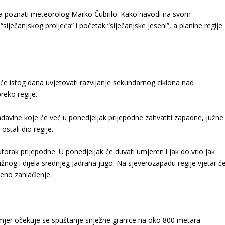
a poznati meteorolog Marko Čubrilo. Kako navodi na svom
iječanjskog proljeća” i početak “siječanjske jeseni”, a planine regije
a će istog dana uvjetovati razvijanje sekundarnog ciklona nad
reko regije.
adavine koje će već u ponedjeljak prijepodne zahvatiti zapadne, južne 
ostali dio regije.
 utorak prijepodne. U ponedjeljak će duvati umjeren i jak do vrlo jak
južnog i dijela srednjeg Jadrana jugo. Na sjeverozapadu regije vjetar ć
reno zahlađenje.
smjer očekuje se spuštanje snježne granice na oko 800 metara