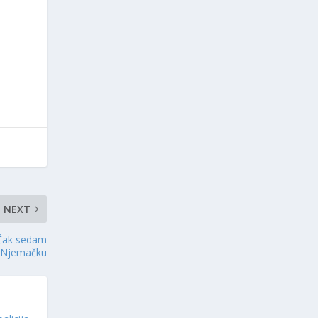
NEXT
 Čak sedam
a Njemačku