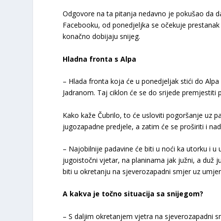
Odgovore na ta pitanja nedavno je pokušao da d
Facebooku, od ponedjeljka se očekuje prestanak “s
konačno dobijaju snijeg.
Hladna fronta s Alpa
– Hlada fronta koja će u ponedjeljak stići do Alp
Jadranom. Taj ciklon će se do srijede premjestiti p
Kako kaže Čubrilo, to će usloviti pogoršanje uz p
jugozapadne predjele, a zatim će se proširiti i nad 
– Najobilnije padavine će biti u noći ka utorku i u
jugoistočni vjetar, na planinama jak južni, a duž 
biti u okretanju na sjeverozapadni smjer uz umje
A kakva je točno situacija sa snijegom?
– S daljim okretanjem vjetra na sjeverozapadni 