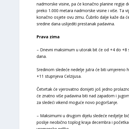
nadmorske visine, pa će konačno planine regije d
preko 1.000 metara nadmorske visine i više. Ta vij
konačno osjete ovu zimu. Čubrilo dalje kaže da će 
sredine dana uslijediti prestanak padavina.
Prava zima
– Dnevni maksimum u utorak bit će od +4 do +8 st
dana.
Sredinom sledeće nedelje jutra će biti umjereno
+11 stupnjeva Celzijusa.
Četvrtak će vjerovatno donijeti još jedno prolazno
će znatno više padavina biti nad zapadom i jugom
za sledeći vikend moguće novo pogoršanje.
– Maksimumi u drugom dijelu sledeće nedjelje biće
poslije neobično toplog kraja decembra i početka 
vremenske prilike.