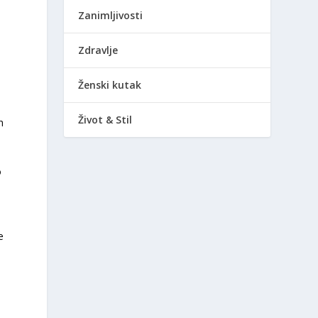
Zanimljivosti
Zdravlje
Ženski kutak
Život & Stil
h
o
e