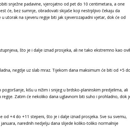
obiti snježne padavine, vjerojatno od pet do 10 centimetara, a one
est će, bez sumnje, obradovati skijaše koji nestrpljivo čekaju da
u utorak na sjeveru regije biti jak sjeverozapadni vjetar, dok će od
upnjeva, što je i dalje iznad prosjeka, ali ne tako ekstremno kao ovi
 hladna, negdje uz slab mraz. Tijekom dana maksimum će biti od +5 d
 pogoršanje, kišu u nižim i snijeg u brdsko-planinskim predjelima, ali
 regije. Zatim će nekoliko dana uglavnom biti suho i prohladno, dok j
 od +4 do +11 stepeni, što je i dalje iznad prosjeka. Sve su svemu,
januara, narednih nedjelju dana slijede koliko-toliko normalnije