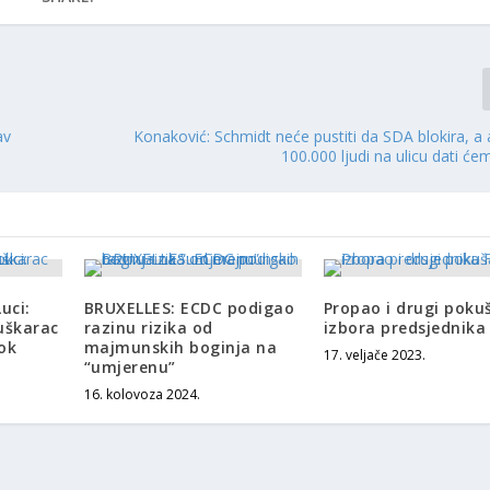
av
Konaković: Schmidt neće pustiti da SDA blokira, a
100.000 ljudi na ulicu dati će
uci:
BRUXELLES: ECDC podigao
Propao i drugi poku
uškarac
razinu rizika od
izbora predsjednika
ok
majmunskih boginja na
17. veljače 2023.
“umjerenu”
16. kolovoza 2024.