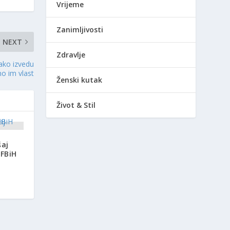
Vrijeme
Zanimljivosti
NEXT
Zdravlje
 ako izvedu
mo im vlast
Ženski kutak
Život & Stil
šaj
 FBiH