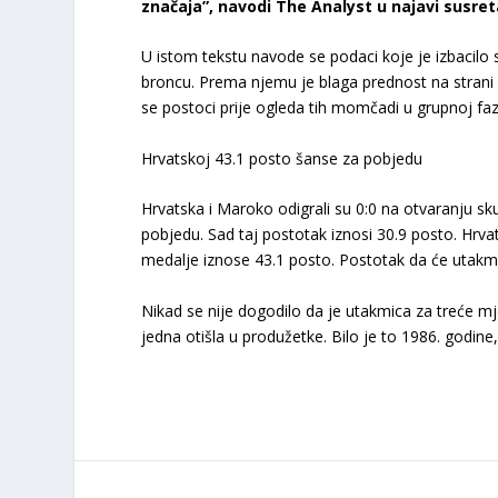
značaja”, navodi The Analyst u najavi susret
U istom tekstu navode se podaci koje je izbacilo
broncu. Prema njemu je blaga prednost na strani 
se postoci prije ogleda tih momčadi u grupnoj faz
Hrvatskoj 43.1 posto šanse za pobjedu
Hrvatska i Maroko odigrali su 0:0 na otvaranju s
pobjedu. Sad taj postotak iznosi 30.9 posto. Hrva
medalje iznose 43.1 posto. Postotak da će utakmic
Nikad se nije dogodilo da je utakmica za treće mj
jedna otišla u produžetke. Bilo je to 1986. godine,