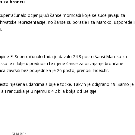
a za broncu.
 superračunalo ocjenjujući šanse momčadi koje se sučeljavaju za
hrvatske reprezentacije, no šanse su porasle i za Maroko, usporede l
i.
kupine F. Superračunalo tada je davalo 24.8 posto šansi Maroku za
tska je i dalje u prednosti te njene šanse za osvajanje brončane
a završiti bez pobjednika je 26 posto, prenosi Index.hr.
esto riješena udarcima s bijele točke. Takvih je odigrano 19. Samo je
 a Francuska je u njemu s 4:2 bila bolja od Belgije.
SHARE: