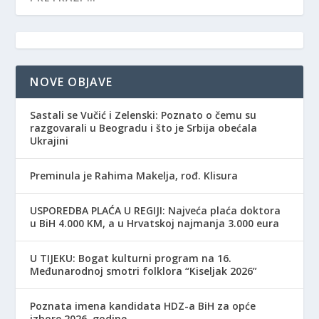
NOVE OBJAVE
Sastali se Vučić i Zelenski: Poznato o čemu su
razgovarali u Beogradu i što je Srbija obećala
Ukrajini
Preminula je Rahima Makelja, rođ. Klisura
USPOREDBA PLAĆA U REGIJI: Najveća plaća doktora
u BiH 4.000 KM, a u Hrvatskoj najmanja 3.000 eura
​U TIJEKU: Bogat kulturni program na 16.
Međunarodnoj smotri folklora “Kiseljak 2026”
Poznata imena kandidata HDZ-a BiH za opće
izbore 2026. godine