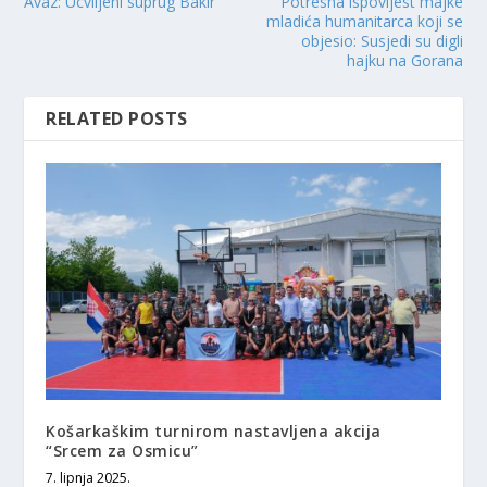
Avaz: Ucviljeni suprug Bakir
Potresna ispovijest majke
mladića humanitarca koji se
objesio: Susjedi su digli
hajku na Gorana
RELATED POSTS
Košarkaškim turnirom nastavljena akcija
“Srcem za Osmicu”
7. lipnja 2025.