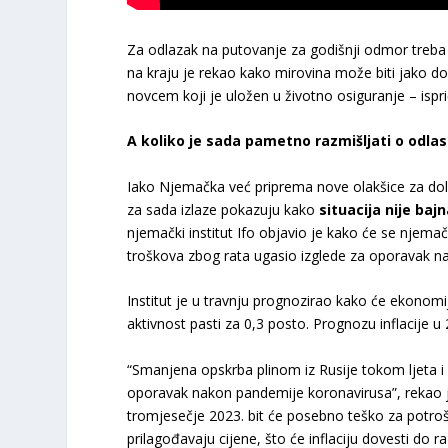
Za odlazak na putovanje za godišnji odmor treba i
na kraju je rekao kako mirovina može biti jako do
novcem koji je uložen u životno osiguranje – ispr
A koliko je sada pametno razmišljati o odla
Iako Njemačka već priprema nove olakšice za dolaza
za sada izlaze pokazuju kako
situacija nije baj
njemački institut Ifo objavio je kako će se njemač
troškova zbog rata ugasio izglede za oporavak n
Institut je u travnju prognozirao kako će ekonomi
aktivnost pasti za 0,3 posto. Prognozu inflacije u
“Smanjena opskrba plinom iz Rusije tokom ljeta i
oporavak nakon pandemije koronavirusa”, rekao 
tromjesečje 2023. bit će posebno teško za potroš
prilagođavaju cijene, što će inflaciju dovesti do 