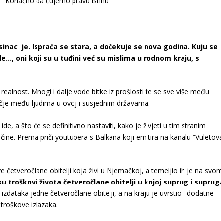
sinac je. Ispraća se stara, a dočekuje se nova godina. Kuju se
e…, oni koji su u tuđini već su mislima u rodnom kraju, s
 realnost. Mnogi i dalje vode bitke iz prošlosti te se sve više među
čje među ljudima u ovoj i susjednim državama.
ide, a što će se definitivno nastaviti, kako je živjeti u tim stranim
ine. Prema priči youtubera s Balkana koji emitira na kanalu “Vuletov
e četveročlane obitelji koja živi u Njemačkoj, a temeljio ih je na svo
su troškovi života četveročlane obitelji u kojoj suprug i suprug
 izdataka jedne četveročlane obitelji, a na kraju je uvrstio i dodatne
 troškove izlazaka.