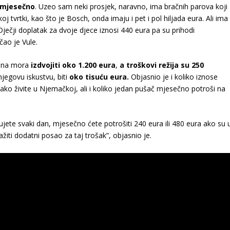
 mjesečno
. Uzeo sam neki prosjek, naravno, ima bračnih parova koji
koj tvrtki, kao što je Bosch, onda imaju i pet i pol hiljada eura. Ali ima 
Dječji doplatak za dvoje djece iznosi 440 eura pa su prihodi
ao je Vule.
lana mora
izdvojiti oko 1.200 eura
,
a troškovi režija su 250
njegovu iskustvu, biti
oko tisuću eura.
Objasnio je i koliko iznose
 ako živite u Njemačkoj, ali i koliko jedan pušač mjesečno potroši na
ujete svaki dan, mjesečno ćete potrošiti 240 eura ili 480 eura ako su 
ažiti dodatni posao za taj trošak”, objasnio je.