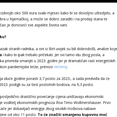
zdvojiti oko 500 eura svaki mjesec kako bi se dovoljno uštedjelo, a
bra u Njemačkoj, a može se dobro zaraditi i na prodaji stana te
ičao je donoseći sve aspekte života vani.
sku?
k stranih radnika, a oni iz BiH uvijek su bili dobrodošli, analize koj
na
i kako bi ipak trebalo pričekati. Jer svi tamo idu zbog posla, a
ka privreda smanjiti u 2023. godini jer je dramatičan rast energetskih
akon pandemijske krize, prenosi
Večernji
.
ja iduće godine porasti 3,7 posto za 2023., a sada predviđa da će
 2023. podigli su za šest postotnih bodova, na 9,3 posto.
 posljedično drastično povećanje cijena uništavaju ekonomski
je voditelj ekonomskih prognoza Ifoa Timo Wollmershäuser. Prvo
ače jer dobavljači energije zbog visokih troškova nabave
razine od oko 11 posto.
To će značiti smanjenu kupovnu moć