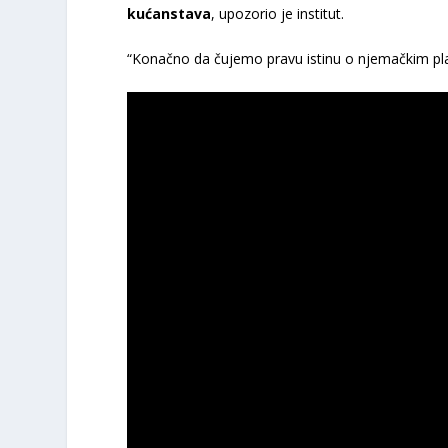
kućanstava
, upozorio je institut.
“Konačno da čujemo pravu istinu o njemačkim pla