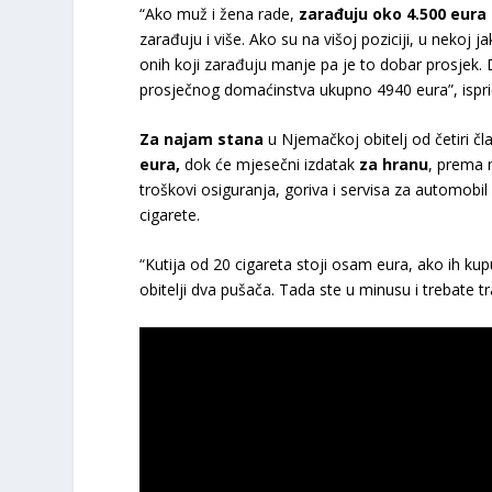
“Ako muž i žena rade,
zarađuju oko 4.500 eura
zarađuju i više. Ako su na višoj poziciji, u nekoj ja
onih koji zarađuju manje pa je to dobar prosjek. 
prosječnog domaćinstva ukupno 4940 eura”, isprič
Za najam stana
u Njemačkoj obitelj od četiri č
eura,
dok će mjesečni izdatak
za hranu
, prema 
troškovi osiguranja, goriva i servisa za automobil
cigarete.
“Kutija od 20 cigareta stoji osam eura, ako ih kup
obitelji dva pušača. Tada ste u minusu i trebate tr