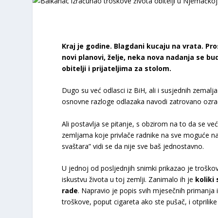
Kraj je godine. Blagdani kucaju na vrata. Pro
novi planovi, želje, neka nova nadanja se bud
obitelji i prijateljima za stolom.
Dugo su već odlasci iz BiH, ali i susjednih zemalja
osnovne razloge odlazaka navodi zatrovano ozra
Ali postavlja se pitanje, s obzirom na to da se već 
zemljama koje privlače radnike na sve moguće nač
svaštara” vidi se da nije sve baš jednostavno.
U jednoj od posljednjih snimki prikazao je troškov
iskustvu života u toj zemlji. Zanimalo ih je
koliki 
rade
. Napravio je popis svih mjesečnih primanja i
troškove, poput cigareta ako ste pušač, i otprilike