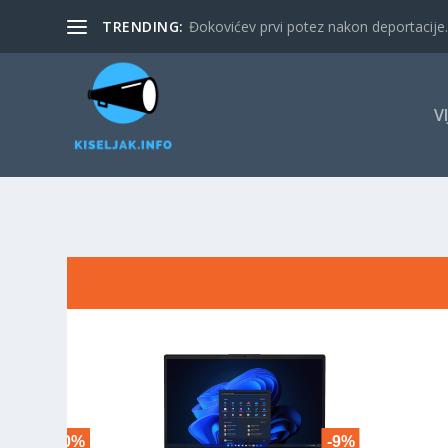
TRENDING:
Đokovićev prvi potez nakon deportacije. 
V