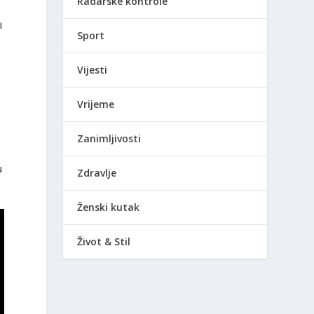
Radarske kontrole
i
Sport
Vijesti
Vrijeme
Zanimljivosti
u
Zdravlje
Ženski kutak
Život & Stil