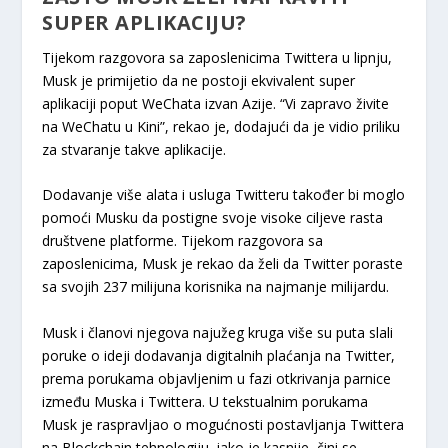
SUPER APLIKACIJU?
Tijekom razgovora sa zaposlenicima Twittera u lipnju,
Musk je primijetio da ne postoji ekvivalent super
aplikaciji poput WeChata izvan Azije. “Vi zapravo živite
na WeChatu u Kini”, rekao je, dodajući da je vidio priliku
za stvaranje takve aplikacije.
Dodavanje više alata i usluga Twitteru također bi moglo
pomoći Musku da postigne svoje visoke ciljeve rasta
društvene platforme. Tijekom razgovora sa
zaposlenicima, Musk je rekao da želi da Twitter poraste
sa svojih 237 milijuna korisnika na najmanje milijardu.
Musk i članovi njegova najužeg kruga više su puta slali
poruke o ideji dodavanja digitalnih plaćanja na Twitter,
prema porukama objavljenim u fazi otkrivanja parnice
između Muska i Twittera. U tekstualnim porukama
Musk je raspravljao o mogućnosti postavljanja Twittera
na Blockchain tehnologiju, iako je kasnije, čini se,