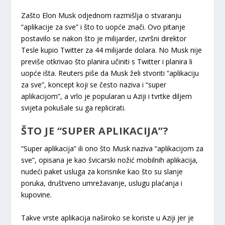
Zašto Elon Musk odjednom razmišlja o stvaranju
“aplikacije za sve” i što to uopće znači. Ovo pitanje
postavilo se nakon što je milijarder, izvršni direktor
Tesle kupio Twitter za 44 milijarde dolara. No Musk nije
previše otkrivao što planira učiniti s Twitter i planira li
uopće išta. Reuters piše da Musk želi stvoriti “aplikaciju
za sve”, koncept koji se često naziva i “super
aplikacijom”, a vrlo je popularan u Aziji i tvrtke diljem
svijeta pokušale su ga replicirati.
ŠTO JE “SUPER APLIKACIJA”?
“Super aplikacija” ili ono što Musk naziva “aplikacijom za
sve”, opisana je kao švicarski nožić mobilnih aplikacija,
nudeći paket usluga za korisnike kao što su slanje
poruka, društveno umrežavanje, uslugu plaćanja i
kupovine.
Takve vrste aplikacija naširoko se koriste u Aziji jer je