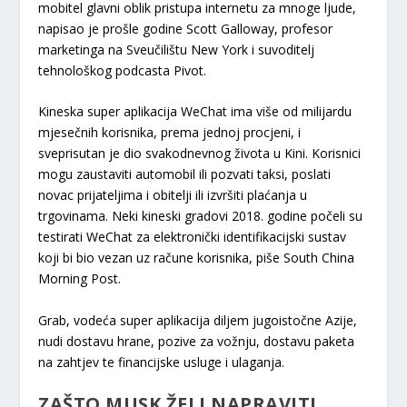
mobitel glavni oblik pristupa internetu za mnoge ljude,
napisao je prošle godine Scott Galloway, profesor
marketinga na Sveučilištu New York i suvoditelj
tehnološkog podcasta Pivot.
Kineska super aplikacija WeChat ima više od milijardu
mjesečnih korisnika, prema jednoj procjeni, i
sveprisutan je dio svakodnevnog života u Kini. Korisnici
mogu zaustaviti automobil ili pozvati taksi, poslati
novac prijateljima i obitelji ili izvršiti plaćanja u
trgovinama. Neki kineski gradovi 2018. godine počeli su
testirati WeChat za elektronički identifikacijski sustav
koji bi bio vezan uz račune korisnika, piše South China
Morning Post.
Grab, vodeća super aplikacija diljem jugoistočne Azije,
nudi dostavu hrane, pozive za vožnju, dostavu paketa
na zahtjev te financijske usluge i ulaganja.
ZAŠTO MUSK ŽELI NAPRAVITI