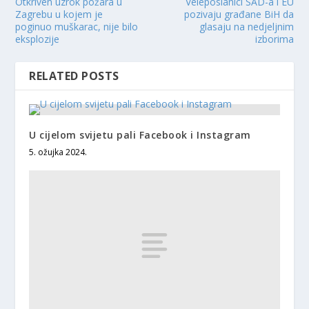
Otkriven uzrok požara u
Veleposlanici SAD-a i EU
Zagrebu u kojem je
pozivaju građane BiH da
poginuo muškarac, nije bilo
glasaju na nedjeljnim
eksplozije
izborima
RELATED POSTS
U cijelom svijetu pali Facebook i Instagram
5. ožujka 2024.