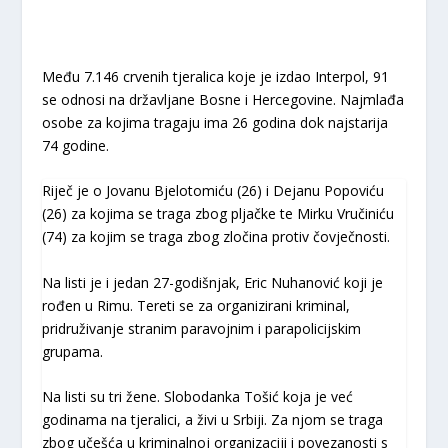
Među 7.146 crvenih tjeralica koje je izdao Interpol, 91
se odnosi na državljane Bosne i Hercegovine. Najmlađa
osobe za kojima tragaju ima 26 godina dok najstarija
74 godine.
Riječ je o Jovanu Bjelotomiću (26) i Dejanu Popoviću
(26) za kojima se traga zbog pljačke te Mirku Vručiniću
(74) za kojim se traga zbog zločina protiv čovječnosti.
Na listi je i jedan 27-godišnjak, Eric Nuhanović koji je
rođen u Rimu. Tereti se za organizirani kriminal,
pridruživanje stranim paravojnim i parapolicijskim
grupama.
Na listi su tri žene. Slobodanka Tošić koja je već
godinama na tjeralici, a živi u Srbiji. Za njom se traga
zbog učešća u kriminalnoj organizaciji i povezanosti s