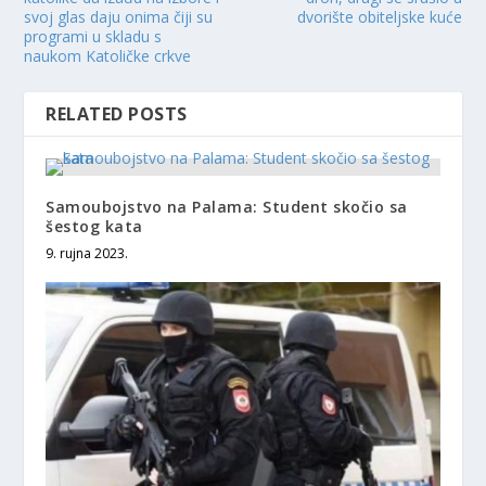
svoj glas daju onima čiji su
dvorište obiteljske kuće
programi u skladu s
naukom Katoličke crkve
RELATED POSTS
Samoubojstvo na Palama: Student skočio sa
šestog kata
9. rujna 2023.