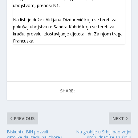
ubojstvom, prenosi N1.
Na listi je duže i Aldijana Dizdarević koja se tereti za
pokušaj ubojstva te Sandra Kahrić koja se tereti za
krađu, provalu, zlostavljanje djeteta i dr. Za njom traga
Francuska.
SHARE:
PREVIOUS
NEXT
Biskupi u BiH pozvali
Na groblje u Srbiji pao vojni
katolike da izađu na izbore i
dron, drugi se srušio u