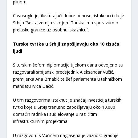
plinom.
Cavusoglu je, ilustrirajući dobre odnose, istaknuo i da je
Srbija “šesta zemlja s kojom Turska ima sporazum o
prelasku granice uz osobnu iskaznicu”.
Turske tvrtke u Srbiji zapošljavaju oko 10 tisuća
ljudi
S turskim šefom diplomacije tijekom dana odvojeno su
razgovarali srbijanski predsjednik Aleksandar Vučić,
premijerka Ana Brnabić te šef parlamenta u tehničkom
mandatu Ivica Dačić.
U tim razgovorima istaknut je značaj investicija turskih
tvrtki koje u Srbiji trenutno zapošljavaju oko 10.000
domaćih radnika i sudjelovanje u različitim
infrastrukturnim projektima.
U razgovoru s Vučićem naglašena je važnost gradnje