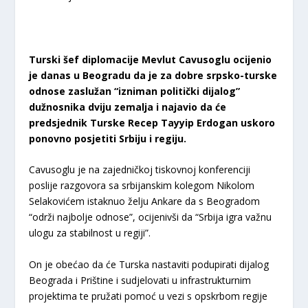
Turski šef diplomacije Mevlut Cavusoglu ocijenio
je danas u Beogradu da je za dobre srpsko-turske
odnose zaslužan “izniman politički dijalog”
dužnosnika dviju zemalja i najavio da će
predsjednik Turske Recep Tayyip Erdogan uskoro
ponovno posjetiti Srbiju i regiju.
Cavusoglu je na zajedničkoj tiskovnoj konferenciji
poslije razgovora sa srbijanskim kolegom Nikolom
Selakovićem istaknuo želju Ankare da s Beogradom
“održi najbolje odnose”, ocijenivši da “Srbija igra važnu
ulogu za stabilnost u regiji”.
On je obećao da će Turska nastaviti podupirati dijalog
Beograda i Prištine i sudjelovati u infrastrukturnim
projektima te pružati pomoć u vezi s opskrbom regije