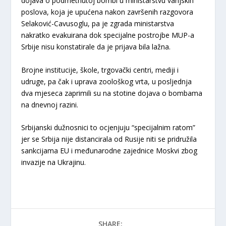
dojava o podmetnutoj bombi u ministarstvu vanjskih
poslova, koja je upućena nakon završenih razgovora
Selaković-Cavusoglu, pa je zgrada ministarstva
nakratko evakuirana dok specijalne postrojbe MUP-a
Srbije nisu konstatirale da je prijava bila lažna.
Brojne institucije, škole, trgovački centri, mediji i
udruge, pa čak i uprava zoološkog vrta, u posljednja
dva mjeseca zaprimili su na stotine dojava o bombama
na dnevnoj razini.
Srbijanski dužnosnici to ocjenjuju “specijalnim ratom”
jer se Srbija nije distancirala od Rusije niti se pridružila
sankcijama EU i međunarodne zajednice Moskvi zbog
invazije na Ukrajinu.
SHARE: