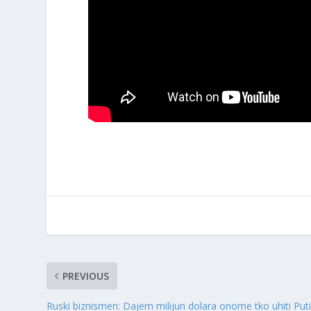
PREVIOUS
Ruski biznismen: Dajem milijun dolara onome tko uhiti Put