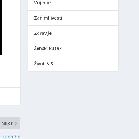
Vrijeme
Zanimljivosti
Zdravlje
Ženski kutak
Život & Stil
NEXT
je poručio