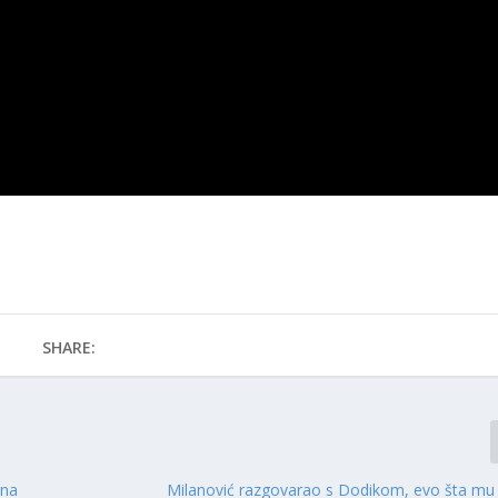
SHARE:
ina
Milanović razgovarao s Dodikom, evo šta mu 