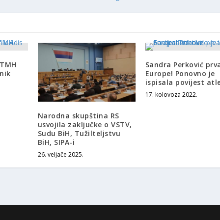
r TMH
Sandra Perković prv
nik
Europe! Ponovno je
ispisala povijest atl
17. kolovoza 2022.
Narodna skupština RS
usvojila zaključke o VSTV,
Sudu BiH, Tužilteljstvu
BiH, SIPA-i
26. veljače 2025.