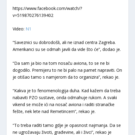
https://www.facebook.com/watch/?
v=519870276139402
Video:
N1
“Saveznici su dobrodošli, ali ne iznad centra Zagreba.
Amerikanci su se odmah javili da vide što će”, dodao je.
“Da sam ja bio na tom nosaču aviona, to se ne bi
dogodilo. Premijeru to ne bi palo na pamet napraviti. On
je otišao tamo s namjerom da to organizira”, rekao je.
“Kakva je to fenomenologija duha. Kad kažem da treba
nabaviti PZO sustave, onda odmahuje rukom. A svaki
vikend se može ići na nosač aviona i raditi stranačke
fešte, nek lete nad Remetincem”, rekao je.
“To treba raditi tamo gdje je opasnost najmanja. Da se
ne ugrožavaju životi, građevine, ali i živci”, rekao je