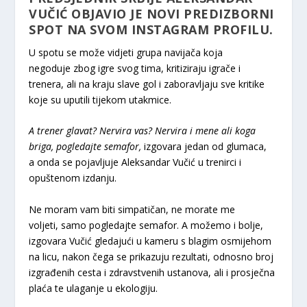
VUČIĆ OBJAVIO JE NOVI PREDIZBORNI
SPOT NA SVOM INSTAGRAM PROFILU.
U spotu se može vidjeti grupa navijača koja
negoduje zbog igre svog tima, kritiziraju igrače i
trenera, ali na kraju slave gol i zaboravljaju sve kritike
koje su uputili tijekom utakmice.
A trener glavat? Nervira vas? Nervira i mene ali koga
briga, pogledajte semafor,
izgovara jedan od glumaca,
a onda se pojavljuje Aleksandar Vučić u trenirci i
opuštenom izdanju.
Ne moram vam biti simpatičan, ne morate me
voljeti, samo pogledajte semafor. A možemo i bolje,
izgovara Vučić gledajući u kameru s blagim osmijehom
na licu, nakon čega se prikazuju rezultati, odnosno broj
izgrađenih cesta i zdravstvenih ustanova, ali i prosječna
plaća te ulaganje u ekologiju.