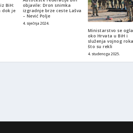
iz BiH:
objavile: Dron snimka
 dok je
izgradnje brze ceste Lašva
– Nević Polje
4. siječnja 2024.
Ministarstvo se ogla
oko Hrvata u BiH i
služenja vojnog roka
što su rekli
4. studenoga 2025.