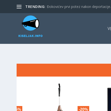
TRENDING:
Đokovićev prvi potez nakon deportacije. 
V