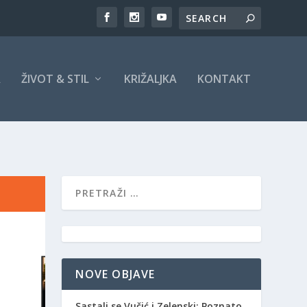
A
ŽIVOT & STIL
KRIŽALJKA
KONTAKT
NOVE OBJAVE
Sastali se Vučić i Zelenski: Poznato