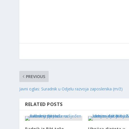
PREVIOUS
Javni oglas: Suradnik u Odjelu razvoja zaposlenika (m/ž)
RELATED POSTS
Radnik iz BiH teže
Ubojica djeteta u