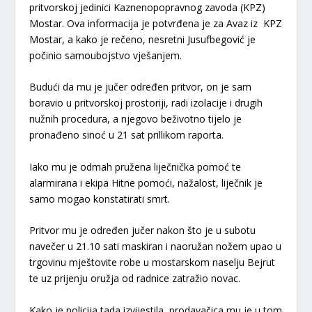
pritvorskoj jedinici Kaznenopopravnog zavoda (KPZ)
Mostar. Ova informacija je potvrđena je za Avaz iz KPZ
Mostar, a kako je rečeno, nesretni Jusufbegović je
počinio samoubojstvo vješanjem.
Budući da mu je jučer određen pritvor, on je sam
boravio u pritvorskoj prostoriji, radi izolacije i drugih
nužnih procedura, a njegovo beživotno tijelo je
pronađeno sinoć u 21 sat prillikom raporta.
Iako mu je odmah pružena liječnička pomoć te
alarmirana i ekipa Hitne pomoći, nažalost, liječnik je
samo mogao konstatirati smrt.
Pritvor mu je određen jučer nakon što je u subotu
navečer u 21.10 sati maskiran i naoružan nožem upao u
trgovinu mještovite robe u mostarskom naselju Bejrut
te uz prijenju oružja od radnice zatražio novac.
Kako je policija tada izvijestila, prodavačica mu je u tom