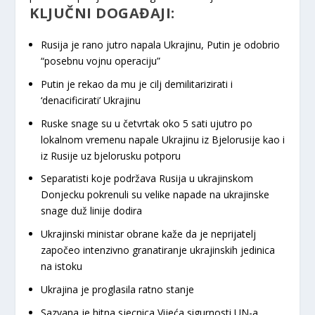
KLJUČNI DOGAĐAJI:
Rusija je rano jutro napala Ukrajinu, Putin je odobrio
“posebnu vojnu operaciju”
Putin je rekao da mu je cilj demilitarizirati i
‘denacificirati’ Ukrajinu
Ruske snage su u četvrtak oko 5 sati ujutro po
lokalnom vremenu napale Ukrajinu iz Bjelorusije kao i
iz Rusije uz bjelorusku potporu
Separatisti koje podržava Rusija u ukrajinskom
Donjecku pokrenuli su velike napade na ukrajinske
snage duž linije dodira
Ukrajinski ministar obrane kaže da je neprijatelj
započeo intenzivno granatiranje ukrajinskih jedinica
na istoku
Ukrajina je proglasila ratno stanje
Sazvana je hitna sjecnica Vijeća sigurnosti UN-a