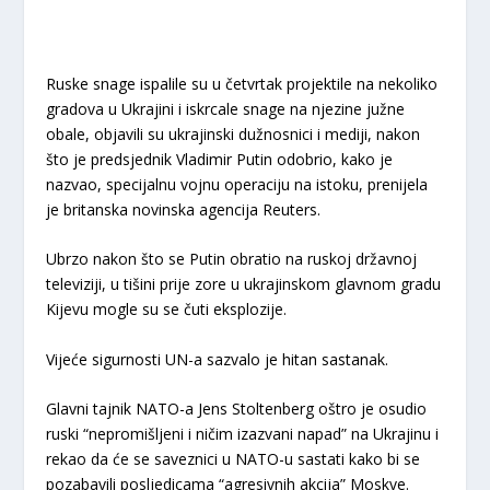
Ruske snage ispalile su u četvrtak projektile na nekoliko
gradova u Ukrajini i iskrcale snage na njezine južne
obale, objavili su ukrajinski dužnosnici i mediji, nakon
što je predsjednik Vladimir Putin odobrio, kako je
nazvao, specijalnu vojnu operaciju na istoku, prenijela
je britanska novinska agencija Reuters.
Ubrzo nakon što se Putin obratio na ruskoj državnoj
televiziji, u tišini prije zore u ukrajinskom glavnom gradu
Kijevu mogle su se čuti eksplozije.
Vijeće sigurnosti UN-a sazvalo je hitan sastanak.
Glavni tajnik NATO-a Jens Stoltenberg oštro je osudio
ruski “nepromišljeni i ničim izazvani napad” na Ukrajinu i
rekao da će se saveznici u NATO-u sastati kako bi se
pozabavili posljedicama “agresivnih akcija” Moskve.