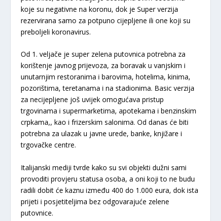
koje su negativne na koronu, dok je Super verzija
rezervirana samo za potpuno cijepljene ili one koji su
preboljeli koronavirus.
Od 1. veljače je super zelena putovnica potrebna za
korištenje javnog prijevoza, za boravak u vanjskim i
unutarnjim restoranima i barovima, hotelima, kinima,
pozorištima, teretanama i na stadionima. Basic verzija
za necijepljene još uvijek omogućava pristup
trgovinama i supermarketima, apotekama i benzinskim
crpkama,, kao i frizerskim salonima. Od danas će biti
potrebna za ulazak u javne urede, banke, knjižare i
trgovačke centre.
Italijanski mediji tvrde kako su svi objekti dužni sami
provoditi provjeru statusa osoba, a oni koji to ne budu
radili dobit će kaznu između 400 do 1.000 eura, dok ista
prijeti i posjetiteljima bez odgovarajuće zelene
putovnice.