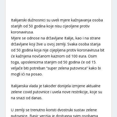
Italijanski dužnosnici su uveli mjere kažnjavanja osoba
starijih od 50 godina koje nisu cijeoljene protiv
koronavirusa.
Mjere se odnose na državljane Italije, kao i na strane
državljane koji žive u ovoj zemlji. Svaka osoba starija
od 50 godina koja nije cijepljena protiv koronavirusa bit
će kažnjena novčanom kaznom od 100 eura. Osim
toga, uposlenicima starijim od 50 godina će od 15.
veljače biti potreban “super zelena putovnica” kako bi
mogli ići na posao.
Italijanska vlada je također donijela izmjene aktualne
zelene covid putovnice i uvela nove restrikcije, koje su
na snazi od danas.
U zemlji se trenutno koristi dvostruki sustav zelene
putovnice, Basic verzija je dostupna svim osobama